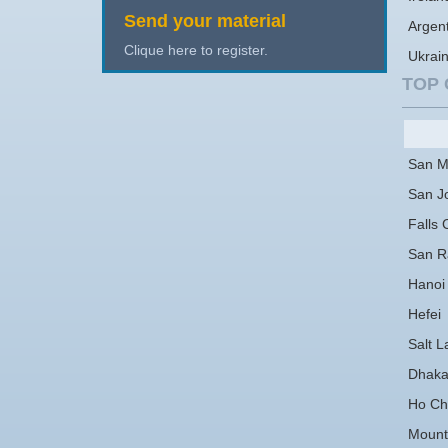
Send your material
Argen
Clique here to register.
Ukrai
TOP 
San M
San J
Falls 
San 
Hanoi
Hefei
Salt L
Dhak
Ho Chi
Mount