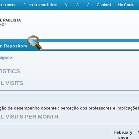
p to menu
Jump to search field
A+
A-
A
Contrast
No Contrast
in Repository
igital
>
ISTICS
L VISITS
ação de desempenho docente : perceção dos professores e implicações
L VISITS PER MONTH
February
2026