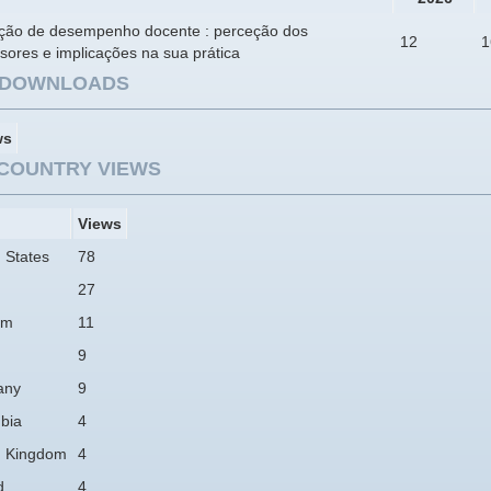
ação de desempenho docente : perceção dos
12
1
sores e implicações na sua prática
E DOWNLOADS
ws
COUNTRY VIEWS
Views
 States
78
27
am
11
9
any
9
bia
4
d Kingdom
4
d
4