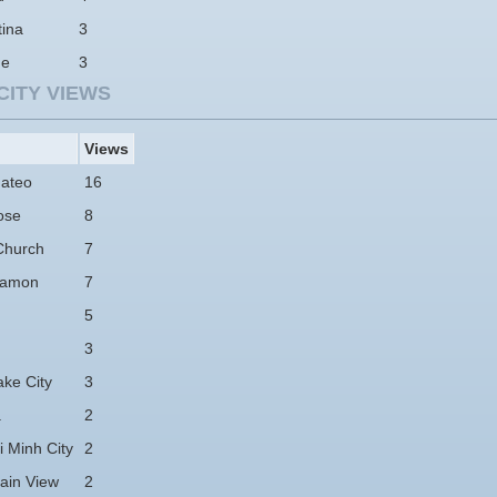
tina
3
ne
3
CITY VIEWS
Views
ateo
16
ose
8
Church
7
Ramon
7
5
3
ake City
3
a
2
 Minh City
2
ain View
2