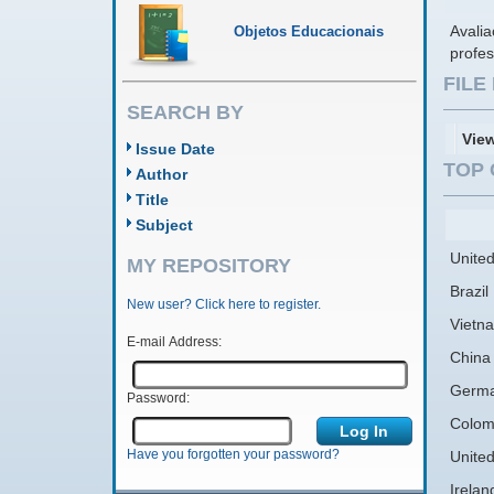
Avali
Objetos Educacionais
profes
FIL
SEARCH BY
Vie
Issue Date
TOP 
Author
Title
Subject
United
MY REPOSITORY
Brazil
New user? Click here to register.
Vietn
E-mail Address:
China
Germ
Password:
Colom
Have you forgotten your password?
Unite
Irelan