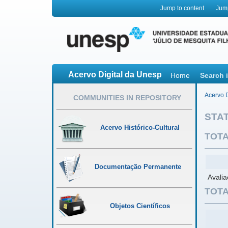
Jump to content
Jum
Acervo Digital da Unesp
Home
Search 
Acervo D
COMMUNITIES IN REPOSITORY
STAT
Acervo Histórico-Cultural
TOTA
Documentação Permanente
Avali
TOTA
Objetos Científicos