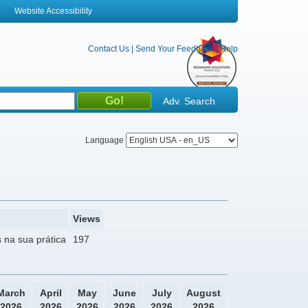
Website Accessibility
Contact Us
|
Send Your Feedback
|
Help
Adv. Search
Language
Views
 na sua prática
197
March
April
May
June
July
August
2026
2026
2026
2026
2026
2026