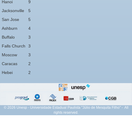
Hanoi
9
Jacksonville
5
San Jose
5
Ashburn
4
Buffalo
3
Falls Church
3
Moscow
3
Caracas
2
Hebei
2
© 2026 Unesp - Universidade Estadual Paulista "Júlio de Mesquita Filho" - All
rights reserved.