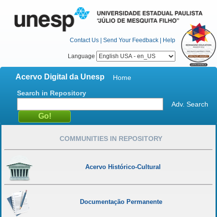
Contact Us
|
Send Your Feedback
|
Help
Language
Acervo Digital da Unesp
Home
Search in Repository
Adv. Search
COMMUNITIES IN REPOSITORY
Acervo Histórico-Cultural
Documentação Permanente