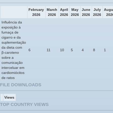
February
March
April
May
June
July
Augu
2026
2026
2026
2026
2026
2026
202
Influência da
exposição à
fumaça de
cigarro e da
suplementação
da dieta com
6
11
10
5
4
8
1
β-caroteno
sobre a
comunicação
interceluar em
cardiomiócitos
de ratos
FILE DOWNLOADS
Views
TOP COUNTRY VIEWS