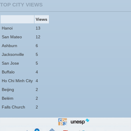
TOP CITY VIEWS
Views
Hanoi
13
San Mateo
12
Ashburn
6
Jacksonville
5
San Jose
5
Buffalo
4
Ho Chi Minh City
4
Beijing
2
Belém
2
Falls Church
2