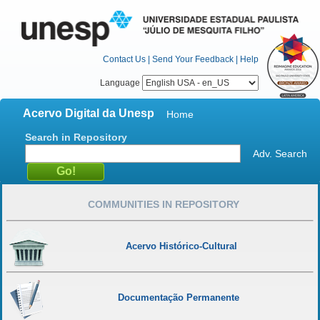
Contact Us
|
Send Your Feedback
|
Help
Language
Acervo Digital da Unesp
Home
Search in Repository
Adv. Search
COMMUNITIES IN REPOSITORY
Acervo Histórico-Cultural
Documentação Permanente