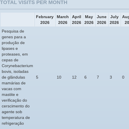
TOTAL VISITS PER MONTH
February
March
April
May
June
July
Au
2026
2026
2026
2026
2026
2026
2
Pesquisa de
genes para a
produção de
lipases e
proteases, em
cepas de
Corynebacterium
bovis, isoladas
de glândulas
5
10
12
6
7
3
0
mamárias de
vacas com
mastite e
verificação do
cerscimento do
agente sob
temperatura de
refrigeração