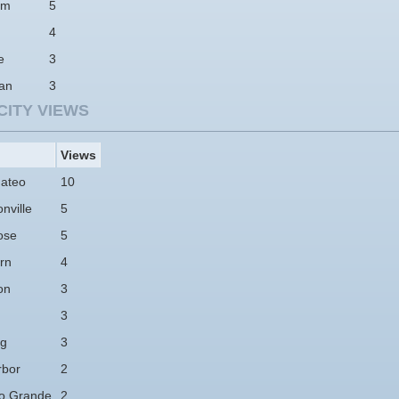
am
5
4
e
3
tan
3
CITY VIEWS
Views
ateo
10
nville
5
ose
5
rn
4
on
3
3
ng
3
rbor
2
o Grande
2