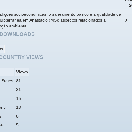
2
ndições socioeconômicas, o saneamento básico e a qualidade da
subterrânea em Anastácio (MS): aspectos relacionados à
0
pção ambiental
E DOWNLOADS
ws
COUNTRY VIEWS
Views
 States
81
31
15
any
13
a
8
ne
5