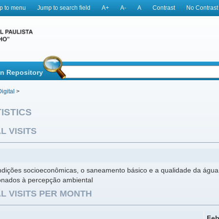
p to menu
Jump to search field
A+
A-
A
Contrast
No Contrast
in Repository
igital
>
ISTICS
L VISITS
ndições socioeconômicas, o saneamento básico e a qualidade da água
ionados à percepção ambiental
L VISITS PER MONTH
Feb