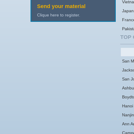
Vietn
Send your material
Japan
Clique here to register.
Franc
Pakis
TOP 
San M
Jackso
San J
Ashbu
Boydt
Hanoi
Nanji
Ann A
Camp