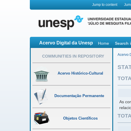
Jump to content
Jum
Acervo Digital da Unesp
Home
Search 
Acervo D
COMMUNITIES IN REPOSITORY
STAT
Acervo Histórico-Cultural
TOTA
Documentação Permanente
As co
relac
TOTA
Objetos Científicos