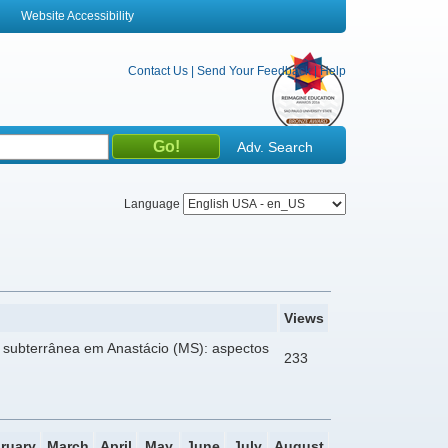
Website Accessibility
Contact Us
|
Send Your Feedback
|
Help
Adv. Search
Language
Views
 subterrânea em Anastácio (MS): aspectos
233
ruary
March
April
May
June
July
August