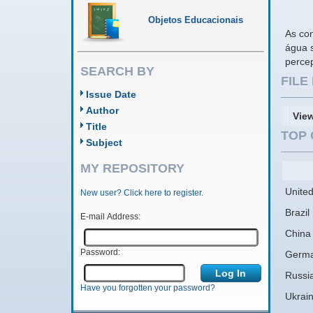
Objetos Educacionais
As co
água 
perce
SEARCH BY
FIL
Issue Date
Author
Vie
Title
TOP 
Subject
MY REPOSITORY
United
New user? Click here to register.
Brazil
E-mail Address:
China
Password:
Germ
Russi
Have you forgotten your password?
Ukrai