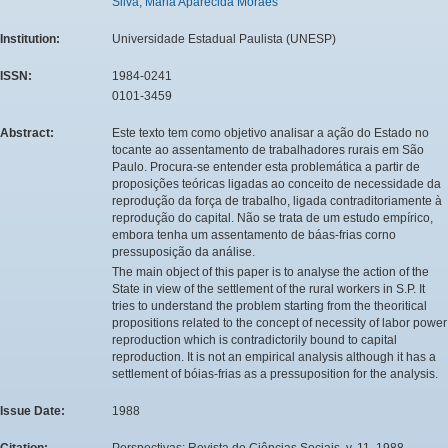
Silva, Maria Aparecida Moraes
Institution:
Universidade Estadual Paulista (UNESP)
ISSN:
1984-0241
0101-3459
Abstract:
Este texto tem como objetivo analisar a ação do Estado no
tocante ao assentamento de trabalhadores rurais em São
Paulo. Procura-se entender esta problemática a partir de
proposições teóricas ligadas ao conceito de necessidade da
reprodução da força de trabalho, ligada contraditoriamente à
reprodução do capital. Não se trata de um estudo empírico,
embora tenha um assentamento de báas-frias corno
pressuposição da análise.
The main object of this paper is to analyse the action of the
State in view of the settlement of the rural workers in S.P. It
tries to understand the problem starting from the theoritical
propositions related to the concept of necessity of labor power
reproduction which is contradictorily bound to capital
reproduction. It is not an empirical analysis although it has a
settlement of bóias-frias as a pressuposition for the analysis.
Issue Date:
1988
Citation:
Perspectivas: Revista de Ciências Sociais, v. 11, 1988.