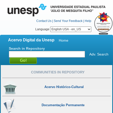
Contact Us
|
Send Your Feedback
|
Help
Language
Acervo Digital da Unesp
Home
Search in Repository
Adv. Search
COMMUNITIES IN REPOSITORY
Acervo Histórico-Cultural
Documentação Permanente