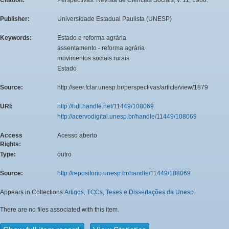
Publisher:
Universidade Estadual Paulista (UNESP)
Keywords:
Estado e reforma agrária
assentamento - reforma agrária
movimentos sociais rurais
Estado
Source:
http://seer.fclar.unesp.br/perspectivas/article/view/1879
URI:
http://hdl.handle.net/11449/108069
http://acervodigital.unesp.br/handle/11449/108069
Access
Acesso aberto
Rights:
Type:
outro
Source:
http://repositorio.unesp.br/handle/11449/108069
Appears in Collections:
Artigos, TCCs, Teses e Dissertações da Unesp
There are no files associated with this item.