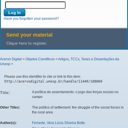
Have you forgotten your password?
Send your material
Clique here to register.
Acervo Digital
>
Objetos Científicos
>
Artigos, TCCs, Teses e Dissertações da
Unesp
>
Please use this identifier to cite or link to this item:
http://acervodigital.unesp.br/handle/11449/108069
A política de assentamento: o jogo das forças sociais no
Title:
campo
Other Titles:
The politics of settlement: the struggle of the social forces in
the rural area
Author(s):
Ferrante, Vera Lúcia Silveira Botta