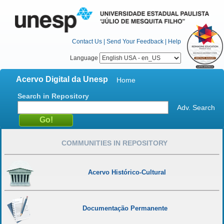
Contact Us
|
Send Your Feedback
|
Help
Language
Acervo Digital da Unesp
Home
Search in Repository
Adv. Search
COMMUNITIES IN REPOSITORY
Acervo Histórico-Cultural
Documentação Permanente