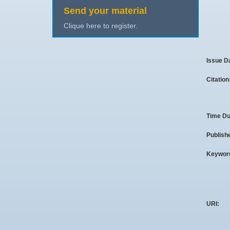
Send your material
Clique here to register.
Issue D
Citation
Time Du
Publish
Keywor
URI: