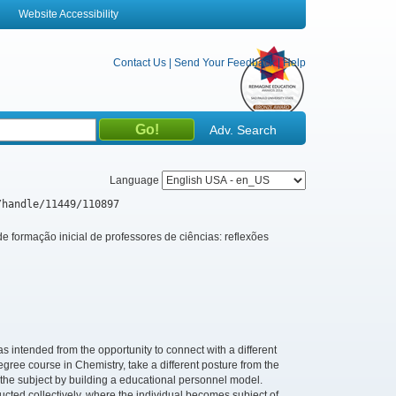
Website Accessibility
Contact Us
|
Send Your Feedback
|
Help
Adv. Search
Language
/handle/11449/110897
e formação inicial de professores de ciências: reflexões
as intended from the opportunity to connect with a different
egree course in Chemistry, take a different posture from the
 the subject by building a educational personnel model.
ucted collectively, where the individual becomes subject of