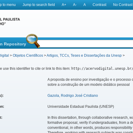
p to menu
Jump to search field
A+
A-
A
Contrast
No Contrast
in Repository
igital
>
Objetos Científicos
>
Artigos, TCCs, Teses e Dissertações da Unesp
>
 use this identifier to cite or link to this item:
http://acervodigital.unesp.br
A proposta de ensino por investigação e o processo d
sobre a construção de um modelo didático pessoal
s):
Gazola, Rodrigo José Cristiano
ion:
Universidade Estadual Paulista (UNESP)
t:
In this dissertation, through collaborative research, w
formative proposal, verify if undergraduates, from a d
conventional, in other words, produces responsibility
Therefore, working with research subjects was constr