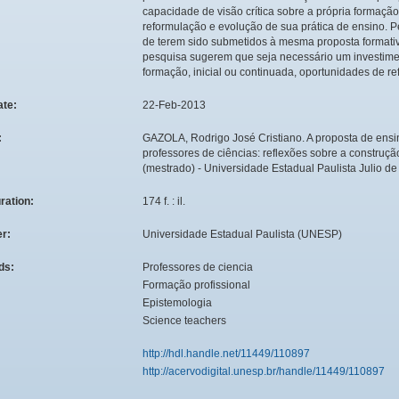
capacidade de visão crítica sobre a própria formaç
reformulação e evolução de sua prática de ensino. 
de terem sido submetidos à mesma proposta formativ
pesquisa sugerem que seja necessário um investimen
formação, inicial ou continuada, oportunidades de re
ate:
22-Feb-2013
:
GAZOLA, Rodrigo José Cristiano. A proposta de ensin
professores de ciências: reflexões sobre a construçã
(mestrado) - Universidade Estadual Paulista Julio d
ration:
174 f. : il.
er:
Universidade Estadual Paulista (UNESP)
ds:
Professores de ciencia
Formação profissional
Epistemologia
Science teachers
http://hdl.handle.net/11449/110897
http://acervodigital.unesp.br/handle/11449/110897