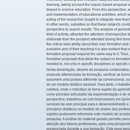
learning, taking account the inquiry based proposal a
biased in science education. From this perspective,
and implementation of educational activities, which s
acting of the researcher sought to integrate new teach
in other words, subsidies so that these subjects coul
perspective to search results. The analysis of generat
kind of activity, attracted the attention of prospecti
elaborate than the prospect attended during thei form
the critical view ability about their own formation 
evolution and of their teaching it is also evident tha
formative proposal respond the same way to it. Thus, 
formative proposals that allow the subject in formation 
needed in, not only in specific disciplines or specific
Nesta dissertação, através da pesquisa colaborativa
proposta diferenciada de formação, verificar se lice
assumem uma postura diferente da convencional, ou 
de um modelo didático pessoal. Para tanto, o trabalh
coletiva, onde o indivíduo se torna sujeito da apren
como princípio articulador da experimentação e do vi
perspectiva, trabalhou-se com licenciandos em Quím
serviram de alvo principal para o desenvolvimento e
princípios didáticos no modelo de ensino dos profess
sujeitos pudessem reformular este modelo de acordo
pesquisa. A análise do material gerado permitiu perc
atenção dos futuros professores, para uma perspecti
presenciada durante a sua formação. Esta nova pers