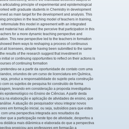
s articulating principle of experimental and epistemological
 worked with graduate students in Chemistry in development
erved as main target for the development and analysis. This
ing principles in the teaching model of teachers in training,
d reformulate this model in agreement with an integrated
ed material has allowed the perceive that participation in this
ve teachers for a more dynamic teaching perspective and
ation. This new perspective led to the teachers in formation
and showed them ways to reshaping a process of continuous
t not all licensees, despite having been submitted to the same
the results of the research suggest that investment in
initial or continuing opportunities to reflect on their actions is
 courses of continuing formation
, pretendeu-se a partir da oportunidade de contato com uma
nciandos, oriundos de um curso de licenciatura em Química,
seja, produz a responsabilidade do sujeito pela construção
o com os sujeitos de pesquisa foi construído de forma
dizagem, levando em consideração a proposta investigativa
és epistemológico no Ensino de Ciências. A partir desta
ica na elaboração e aplicação de atividades de ensino, que
 análise. A atuação do pesquisador visou integrar novos
ores em formação inicial, ou seja, subsídios para que estes
 com uma perspectiva integrada aos resultados da
eber que a participação neste tipo de atividade, despertou a
va didática mais diânimica e elaborada do que a perspectiva
pectiva propiciou aos professores em formação a