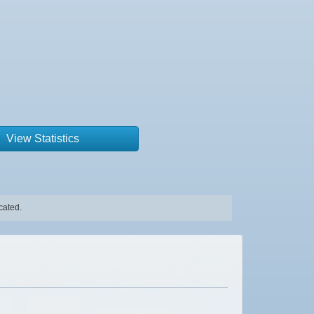
View Statistics
cated.