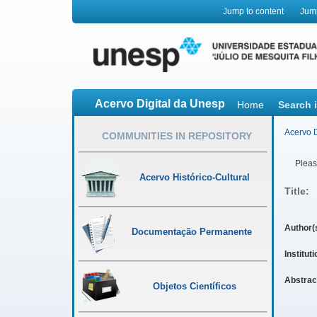
Jump to content
Jum
Acervo Digital da Unesp
Home
Search 
Acervo D
COMMUNITIES IN REPOSITORY
Please
Acervo Histórico-Cultural
Title:
Author(
Documentação Permanente
Institut
Abstrac
Objetos Científicos