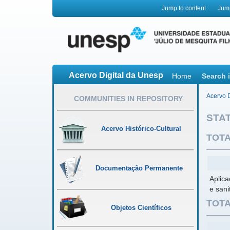
Jump to content
Jum
Acervo Digital da Unesp
Home
Search 
Acervo D
COMMUNITIES IN REPOSITORY
STAT
Acervo Histórico-Cultural
TOTA
Documentação Permanente
Aplica
e sani
TOTA
Objetos Científicos