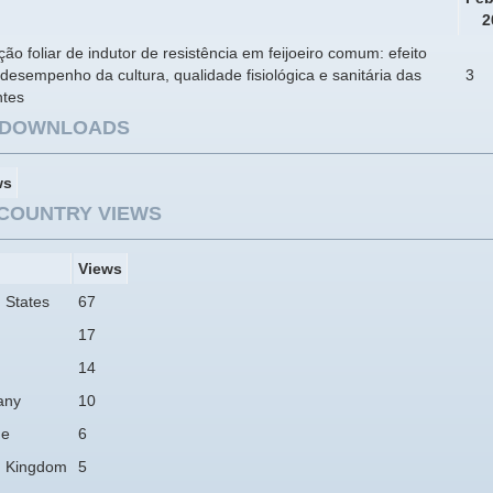
2
ção foliar de indutor de resistência em feijoeiro comum: efeito
desempenho da cultura, qualidade fisiológica e sanitária das
3
tes
E DOWNLOADS
ws
COUNTRY VIEWS
Views
 States
67
17
14
any
10
ne
6
d Kingdom
5