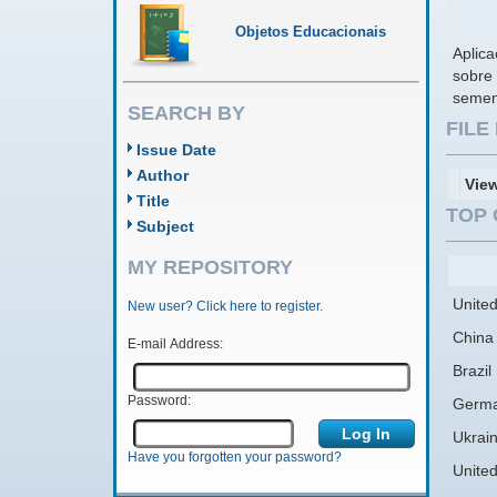
Objetos Educacionais
Aplica
sobre 
semen
SEARCH BY
FIL
Issue Date
Author
Vie
Title
TOP 
Subject
MY REPOSITORY
United
New user? Click here to register.
China
E-mail Address:
Brazil
Password:
Germ
Ukrai
Have you forgotten your password?
Unite