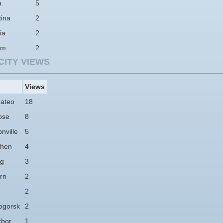
a
5
tina
2
ia
2
am
2
CITY VIEWS
Views
ateo
18
ose
8
nville
5
hen
4
ng
3
rn
2
2
ogorsk
2
rbor
1