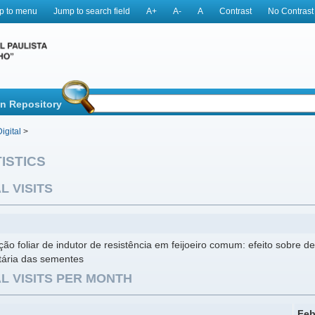
p to menu
Jump to search field
A+
A-
A
Contrast
No Contrast
in Repository
igital
>
ISTICS
L VISITS
ção foliar de indutor de resistência em feijoeiro comum: efeito sobre d
tária das sementes
L VISITS PER MONTH
Feb