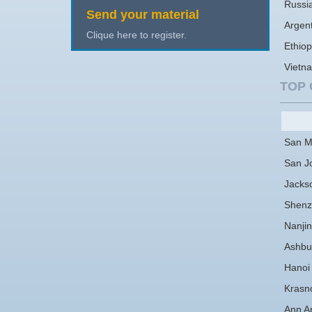
Russi
Send your material
Argen
Clique here to register.
Ethiop
Vietn
TOP 
San M
San J
Jackso
Shenz
Nanji
Ashbu
Hanoi
Krasn
Ann A