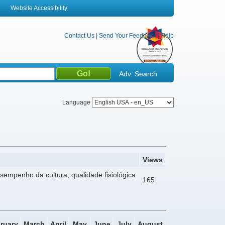
Website Accessibility
Contact Us
|
Send Your Feedback
|
Help
Adv. Search
Language
Views
esempenho da cultura, qualidade fisiológica
165
ruary
March
April
May
June
July
August