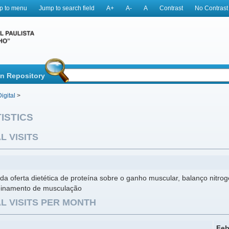
p to menu
Jump to search field
A+
A-
A
Contrast
No Contrast
in Repository
igital
>
ISTICS
L VISITS
 da oferta dietética de proteína sobre o ganho muscular, balanço nitrog
einamento de musculação
L VISITS PER MONTH
Feb