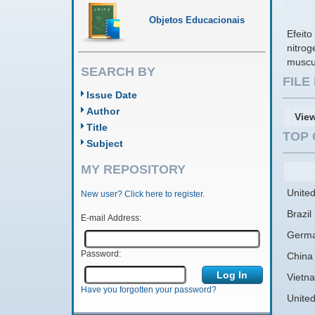
Objetos Educacionais
Efeito
nitrog
muscu
SEARCH BY
FIL
Issue Date
Author
Vie
Title
TOP 
Subject
MY REPOSITORY
United
New user? Click here to register.
Brazil
E-mail Address:
Germ
Password:
China
Vietn
Have you forgotten your password?
Unite