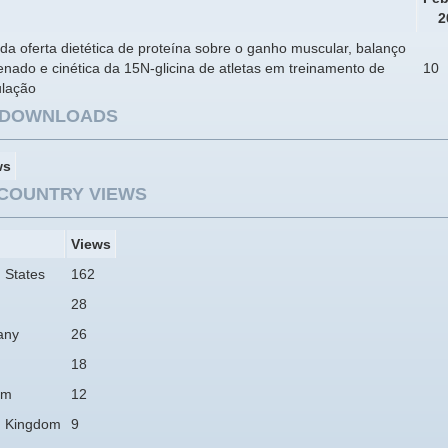
2
 da oferta dietética de proteína sobre o ganho muscular, balanço
enado e cinética da 15N-glicina de atletas em treinamento de
10
lação
E DOWNLOADS
ws
COUNTRY VIEWS
Views
 States
162
28
any
26
18
am
12
d Kingdom
9