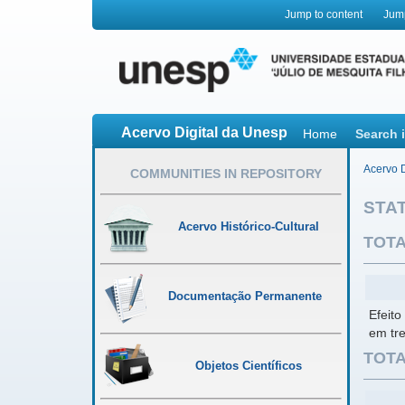
Jump to content
Jum
Acervo Digital da Unesp
Home
Search 
Acervo D
COMMUNITIES IN REPOSITORY
STAT
Acervo Histórico-Cultural
TOTA
Documentação Permanente
Efeito
em tr
TOTA
Objetos Científicos