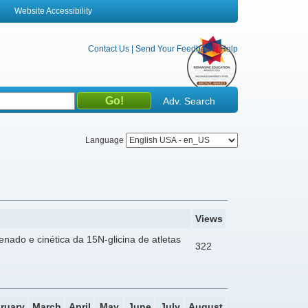
Website Accessibility
Contact Us
|
Send Your Feedback
|
Help
Adv. Search
Language
Views
enado e cinética da 15N-glicina de atletas
322
ruary
March
April
May
June
July
August