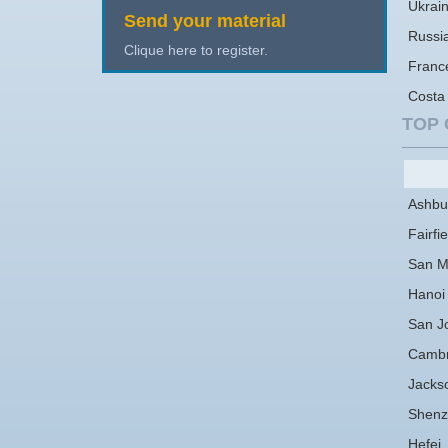
Ukrai
Send your material
Russi
Clique here to register.
Franc
Costa
TOP 
Ashbu
Fairfie
San M
Hanoi
San J
Cambr
Jackso
Shenz
Hefei