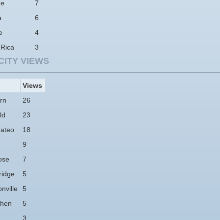
ne
7
a
6
e
4
 Rica
3
CITY VIEWS
Views
rn
26
ld
23
ateo
18
9
ose
7
idge
5
nville
5
hen
5
3