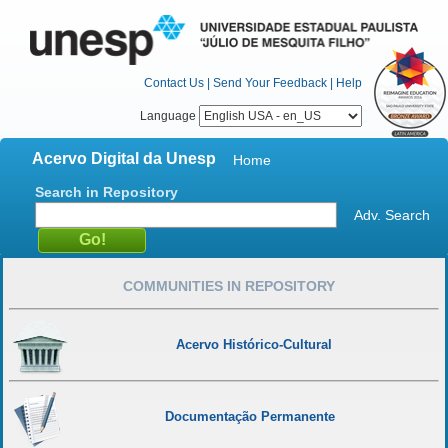
Contact Us
|
Send Your Feedback
|
Help
Language
Acervo Digital da Unesp
Home
Search in Repository
Adv. Search
COMMUNITIES IN REPOSITORY
Acervo Histórico-Cultural
Documentação Permanente