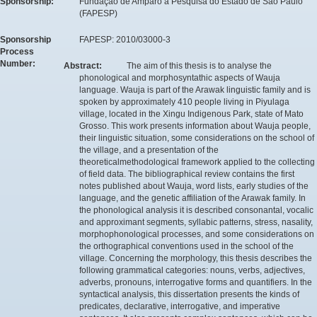
Sponsorship:
Fundação de Amparo à Pesquisa do Estado de São Paulo
(FAPESP)
Sponsorship
FAPESP: 2010/03000-3
Process
Number:
Abstract:
The aim of this thesis is to analyse the
phonological and morphosyntathic aspects of Wauja
language. Wauja is part of the Arawak linguistic family and is
spoken by approximately 410 people living in Piyulaga
village, located in the Xingu Indigenous Park, state of Mato
Grosso. This work presents information about Wauja people,
their linguistic situation, some considerations on the school of
the village, and a presentation of the
theoreticalmethodological framework applied to the collecting
of field data. The bibliographical review contains the first
notes published about Wauja, word lists, early studies of the
language, and the genetic affiliation of the Arawak family. In
the phonological analysis it is described consonantal, vocalic
and approximant segments, syllabic patterns, stress, nasality,
morphophonological processes, and some considerations on
the orthographical conventions used in the school of the
village. Concerning the morphology, this thesis describes the
following grammatical categories: nouns, verbs, adjectives,
adverbs, pronouns, interrogative forms and quantifiers. In the
syntactical analysis, this dissertation presents the kinds of
predicates, declarative, interrogative, and imperative