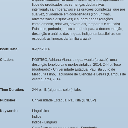
tipos de predicados, as sentenças declarativas,
interrogativas, imperativas e as orações complexas, que por
sua vez, dividem-se em coordenadas (conjuntivas,
adversativas e disjuntivas) e subordinadas (orações
complemento, relativas, adverbiais, temporais e causais).
Esta tese, portanto, busca contribuir para a documentação,
descrição e análise das línguas indígenas brasileiras, em
especial, as línguas da família arawak
Issue Date:
8-Apr-2014
Citation:
POSTIGO, Adriana Viana. Língua wauja (arawak): uma
descrição fonológica e morfossintática. 2014. 244 p. Tese
(doutorado) - Universidade Estadual Paulista Júlio de
Mesquita Filho, Faculdade de Ciencias e Letras (Campus de
Araraquara), 2014.
Time Duration:
244 p. : il. (algumas color.), tabs.
Publisher:
Universidade Estadual Paulista (UNESP)
Keywords:
Linguística
Indios
Indios - Linguas
Gramática comparada e geral - Fonologia