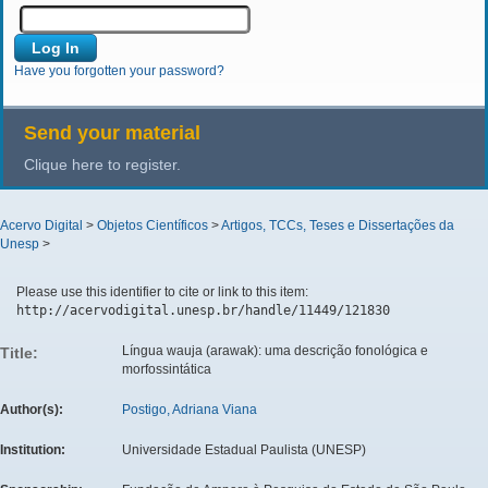
Have you forgotten your password?
Send your material
Clique here to register.
Acervo Digital
>
Objetos Científicos
>
Artigos, TCCs, Teses e Dissertações da
Unesp
>
Please use this identifier to cite or link to this item:
http://acervodigital.unesp.br/handle/11449/121830
Língua wauja (arawak): uma descrição fonológica e
Title:
morfossintática
Author(s):
Postigo, Adriana Viana
Institution:
Universidade Estadual Paulista (UNESP)