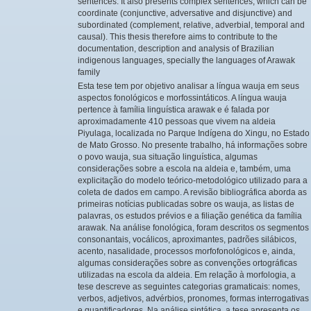
sentences. It also presents complex sentences, which can be
coordinate (conjunctive, adversative and disjunctive) and
subordinated (complement, relative, adverbial, temporal and
causal). This thesis therefore aims to contribute to the
documentation, description and analysis of Brazilian
indigenous languages, specially the languages of Arawak
family
Esta tese tem por objetivo analisar a língua wauja em seus
aspectos fonológicos e morfossintáticos. A língua wauja
pertence à família linguística arawak e é falada por
aproximadamente 410 pessoas que vivem na aldeia
Piyulaga, localizada no Parque Indígena do Xingu, no Estado
de Mato Grosso. No presente trabalho, há informações sobre
o povo wauja, sua situação linguística, algumas
considerações sobre a escola na aldeia e, também, uma
explicitação do modelo teórico-metodológico utilizado para a
coleta de dados em campo. A revisão bibliográfica aborda as
primeiras notícias publicadas sobre os wauja, as listas de
palavras, os estudos prévios e a filiação genética da família
arawak. Na análise fonológica, foram descritos os segmentos
consonantais, vocálicos, aproximantes, padrões silábicos,
acento, nasalidade, processos morfofonológicos e, ainda,
algumas considerações sobre as convenções ortográficas
utilizadas na escola da aldeia. Em relação à morfologia, a
tese descreve as seguintes categorias gramaticais: nomes,
verbos, adjetivos, advérbios, pronomes, formas interrogativas
e quantificadores. Na análise sintática, a tese apresenta os