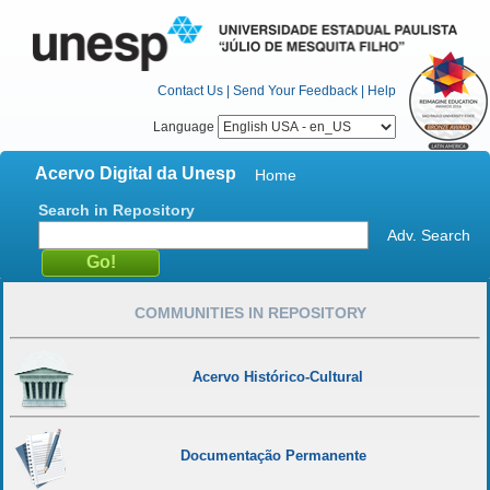
Contact Us
|
Send Your Feedback
|
Help
Language
Acervo Digital da Unesp
Home
Search in Repository
Adv. Search
COMMUNITIES IN REPOSITORY
Acervo Histórico-Cultural
Documentação Permanente