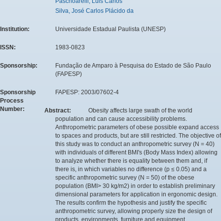
Paschoarelli, Luis Carlos
Silva, José Carlos Plácido da
Institution:
Universidade Estadual Paulista (UNESP)
ISSN:
1983-0823
Sponsorship:
Fundação de Amparo à Pesquisa do Estado de São Paulo
(FAPESP)
Sponsorship
FAPESP: 2003/07602-4
Process
Number:
Abstract:
Obesity affects large swath of the world
population and can cause accessibility problems.
Anthropometric parameters of obese possible expand access
to spaces and products, but are still restricted. The objective of
this study was to conduct an anthropometric survey (N = 40)
with individuals of different BMI's (Body Mass Index) allowing
to analyze whether there is equality between them and, if
there is, in which variables no difference (p ≤ 0.05) and a
specific anthropometric survey (N = 50) of the obese
population (BMI> 30 kg/m2) in order to establish preliminary
dimensional parameters for application in ergonomic design.
The results confirm the hypothesis and justify the specific
anthropometric survey, allowing properly size the design of
products, environments, furniture and equipment.