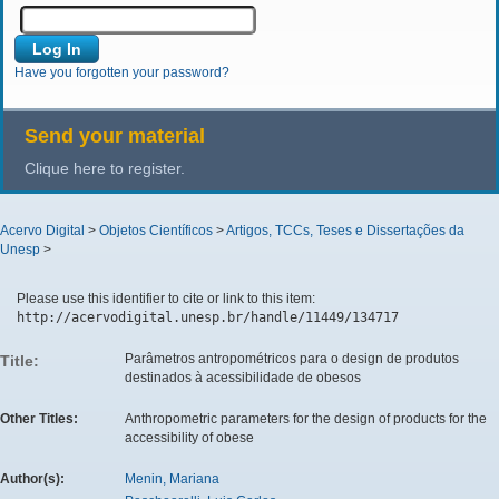
Have you forgotten your password?
Send your material
Clique here to register.
Acervo Digital
>
Objetos Científicos
>
Artigos, TCCs, Teses e Dissertações da
Unesp
>
Please use this identifier to cite or link to this item:
http://acervodigital.unesp.br/handle/11449/134717
Parâmetros antropométricos para o design de produtos
Title:
destinados à acessibilidade de obesos
Other Titles:
Anthropometric parameters for the design of products for the
accessibility of obese
Author(s):
Menin, Mariana