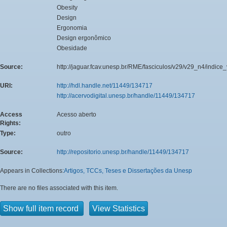
Obesity
Design
Ergonomia
Design ergonômico
Obesidade
Source:
http://jaguar.fcav.unesp.br/RME/fasciculos/v29/v29_n4/indic
URI:
http://hdl.handle.net/11449/134717
http://acervodigital.unesp.br/handle/11449/134717
Access
Acesso aberto
Rights:
Type:
outro
Source:
http://repositorio.unesp.br/handle/11449/134717
Appears in Collections:
Artigos, TCCs, Teses e Dissertações da Unesp
There are no files associated with this item.
Show full item record
View Statistics