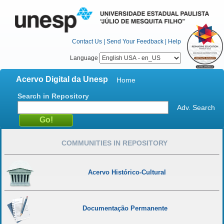
Contact Us
|
Send Your Feedback
|
Help
Language
Acervo Digital da Unesp
Home
Search in Repository
Adv. Search
COMMUNITIES IN REPOSITORY
Acervo Histórico-Cultural
Documentação Permanente