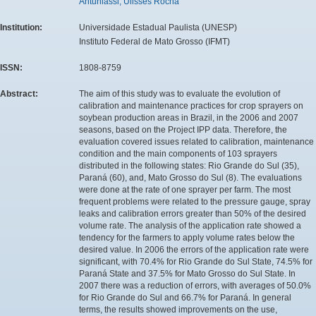
Antuniassi, Ulisses Rocha
Institution:
Universidade Estadual Paulista (UNESP)
Instituto Federal de Mato Grosso (IFMT)
ISSN:
1808-8759
Abstract:
The aim of this study was to evaluate the evolution of
calibration and maintenance practices for crop sprayers on
soybean production areas in Brazil, in the 2006 and 2007
seasons, based on the Project IPP data. Therefore, the
evaluation covered issues related to calibration, maintenance
condition and the main components of 103 sprayers
distributed in the following states: Rio Grande do Sul (35),
Paraná (60), and, Mato Grosso do Sul (8). The evaluations
were done at the rate of one sprayer per farm. The most
frequent problems were related to the pressure gauge, spray
leaks and calibration errors greater than 50% of the desired
volume rate. The analysis of the application rate showed a
tendency for the farmers to apply volume rates below the
desired value. In 2006 the errors of the application rate were
significant, with 70.4% for Rio Grande do Sul State, 74.5% for
Paraná State and 37.5% for Mato Grosso do Sul State. In
2007 there was a reduction of errors, with averages of 50.0%
for Rio Grande do Sul and 66.7% for Paraná. In general
terms, the results showed improvements on the use,