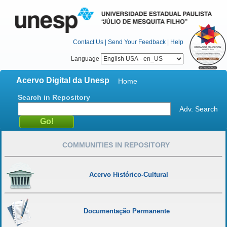
Contact Us
|
Send Your Feedback
|
Help
Language
Acervo Digital da Unesp
Home
Search in Repository
Adv. Search
COMMUNITIES IN REPOSITORY
Acervo Histórico-Cultural
Documentação Permanente