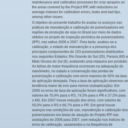
maintenance and calibration processes for crop sprayers on
the areas covered by the Project IPP, with reductions on
average indexes for calibration errors, leaks and bad tips,
among other issues.
O objetivo do presente trabalho foi avaliar os avanços nas
práticas de manutenção e calibração de pulverizadores em
regiões de produção de soja no Brasil por meio de dados
obtidos no projeto de inspeção periódica de pulverizadores
(IPP), nas safras 2006 e 2007. Para tanto, avaliou-se a
calibração, o estado de manutenção e a presença dos
principais componentes de 103 pulverizadores distribuídos
nos seguintes Estados: Rio Grande do Sul (35), Paraná (60) e
Mato Grosso do Sul (8), avaliando uma máquina por produtor.
As falhas de maior frequência ocorreram na adequação do
manômetro, no estado e conservação das pontas de
pulverização e calibração com erros maiores de 50% da taxa
de aplicação desejada. Para a taxa de aplicação observou-se
tendência maior de erro para menos (subaplicação). Em
2006 os erros de taxa de aplicação foram significativos, com
valores de 70,4% para o RS, 74,5% para o PR e 37,5% para
o MS. Em 2007 houve redução dos erros, com valores de
50,0% para o RS e 66,7% para o PR. Em geral houve
avanços nas condições de uso, manutenção e calibração dos
pulverizadores em áreas de atuação do Projeto IPP nas
avaliações de 2006 para 2007, com redução nos índices de
erros de calibração, vazamentos e na frequência de