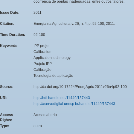
ocorrência de pontas inadequadas, entre outros fatores.
Issue Date:
2011
Citation:
Energia na Agricultura, v. 26, n. 4, p. 92-100, 2011.
Time Duration:
92-100
Keywords:
IPP projet
Calibration
Application technology
Projeto IPP
Calibração
Tecnologia de aplicação
Source:
http://dx.doi.org/10.17224/EnergAgric.2011v26n4p92-100
URI:
http://hdl.handle.net/11449/137443
http://acervodigital.unesp.br/handle/11449/137443
Access
Acesso aberto
Rights:
Type:
outro