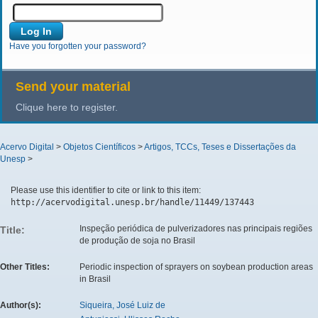
Have you forgotten your password?
Send your material
Clique here to register.
Acervo Digital
>
Objetos Científicos
>
Artigos, TCCs, Teses e Dissertações da
Unesp
>
Please use this identifier to cite or link to this item:
http://acervodigital.unesp.br/handle/11449/137443
Inspeção periódica de pulverizadores nas principais regiões
Title:
de produção de soja no Brasil
Other Titles:
Periodic inspection of sprayers on soybean production areas
in Brasil
Author(s):
Siqueira, José Luiz de