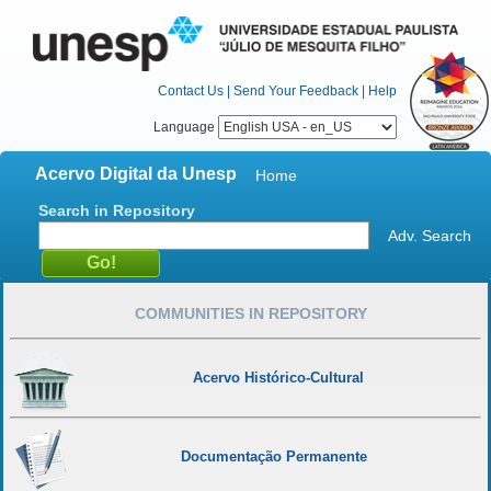
Contact Us
|
Send Your Feedback
|
Help
Language
Acervo Digital da Unesp
Home
Search in Repository
Adv. Search
COMMUNITIES IN REPOSITORY
Acervo Histórico-Cultural
Documentação Permanente