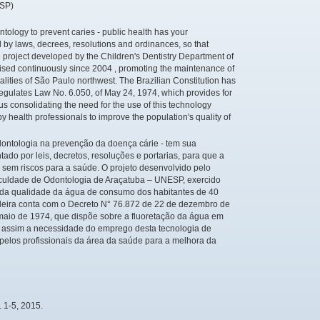
ESP)
ology to prevent caries - public health has your
 by laws, decrees, resolutions and ordinances, so that
he project developed by the Children's Dentistry Department of
ised continuously since 2004 , promoting the maintenance of
palities of São Paulo northwest. The Brazilian Constitution has
gulates Law No. 6.050, of May 24, 1974, which provides for
us consolidating the need for the use of this technology
y health professionals to improve the population's quality of
dontologia na prevenção da doença cárie - tem sua
do por leis, decretos, resoluções e portarias, para que a
, sem riscos para a saúde. O projeto desenvolvido pelo
aculdade de Odontologia de Araçatuba – UNESP, exercido
da qualidade da água de consumo dos habitantes de 40
sileira conta com o Decreto N° 76.872 de 22 de dezembro de
maio de 1974, que dispõe sobre a fluoretação da água em
 assim a necessidade do emprego desta tecnologia de
pelos profissionais da área da saúde para a melhora da
 1-5, 2015.