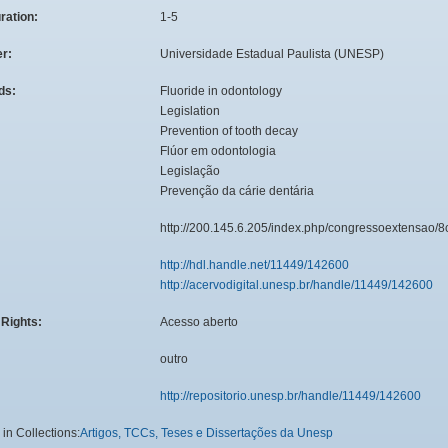
ration:
1-5
er:
Universidade Estadual Paulista (UNESP)
ds:
Fluoride in odontology
Legislation
Prevention of tooth decay
Flúor em odontologia
Legislação
Prevenção da cárie dentária
:
http://200.145.6.205/index.php/congressoextensao/
http://hdl.handle.net/11449/142600
http://acervodigital.unesp.br/handle/11449/142600
Rights:
Acesso aberto
outro
http://repositorio.unesp.br/handle/11449/142600
in Collections:
Artigos, TCCs, Teses e Dissertações da Unesp