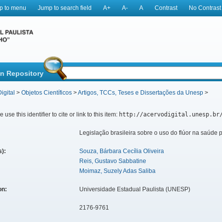
p to menu
Jump to search field
A+
A-
A
Contrast
No Contrast
in Repository
igital
>
Objetos Científicos
>
Artigos, TCCs, Teses e Dissertações da Unesp
>
 use this identifier to cite or link to this item:
http://acervodigital.unesp.br
Legislação brasileira sobre o uso do flúor na saúde 
s):
Souza, Bárbara Cecília Oliveira
Reis, Gustavo Sabbatine
Moimaz, Suzely Adas Saliba
ion:
Universidade Estadual Paulista (UNESP)
2176-9761