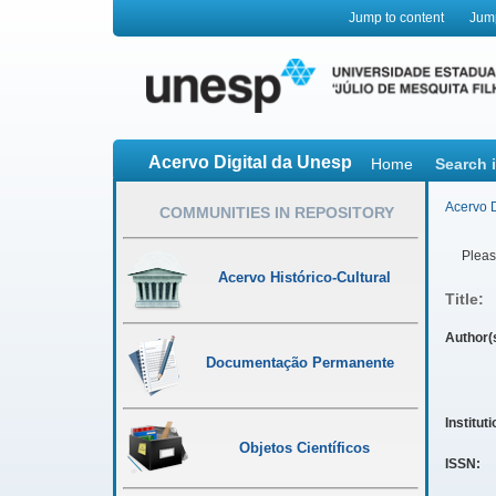
Jump to content
Jum
Acervo Digital da Unesp
Home
Search 
Acervo D
COMMUNITIES IN REPOSITORY
Please
Acervo Histórico-Cultural
Title:
Author(
Documentação Permanente
Institut
Objetos Científicos
ISSN: