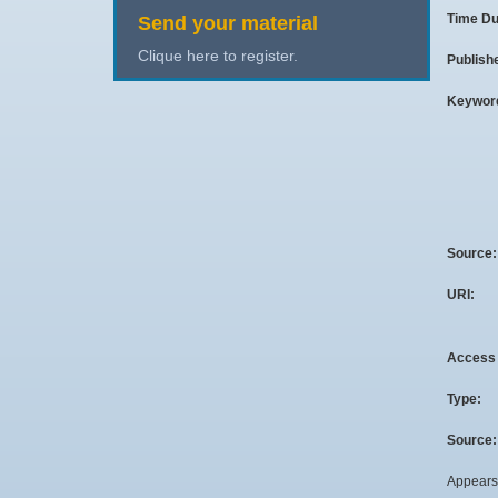
Time Du
Send your material
Clique here to register.
Publish
Keywor
Source
URI:
Access 
Type:
Source:
Appears 