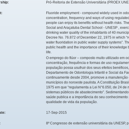
rship:
Pró-Reitoria de Extensão Universitária (PROEX UN
t:
Fluoride employment - compound widely used in odont
concentration, frequency and ways of using regulated
people can enjoy its benefits without health risks. T
Social and Araçatuba Dental School - UNESP , exerc
drinking water quality of the inhabitants of 40 munici
Decree No. 76.872 of December 22, 1975 in which “re
water fluoridation in public water supply systems”. Th
public health and the importance of their knowledge b
life.
O emprego do flúor – composto muito utilizado em o
concentração, frequência e formas de uso regulamenta
população possa usufruir dos seus efeitos benéficos
Departamento de Odontologia Infantil e Social da F
continuamente desde 2004, promove a manutenção 
municípios do noroeste paulista. A Constituição Bra
1975 em que “regulamenta a Lei N°6.050, de 24 de 
sistemas públicos de abastecimento”. Sedimentando
saúde publica e a importância do seu conhecimento 
qualidade de vida da população.
ate:
17-Sep-2015
:
8º Congresso de extensão universitária da UNESP, p.