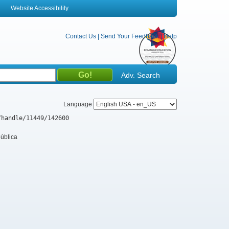
Website Accessibility
Contact Us
|
Send Your Feedback
|
Help
Adv. Search
Language
/handle/11449/142600
pública