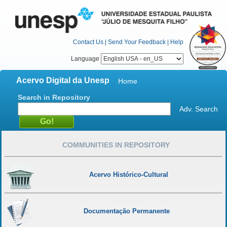
Contact Us
|
Send Your Feedback
|
Help
Language
Acervo Digital da Unesp
Home
Search in Repository
Adv. Search
COMMUNITIES IN REPOSITORY
Acervo Histórico-Cultural
Documentação Permanente