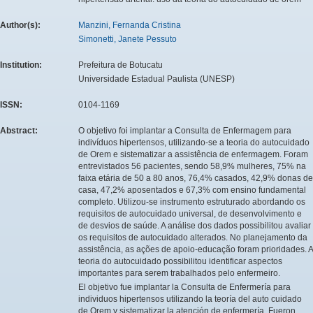
Author(s):
Manzini, Fernanda Cristina
Simonetti, Janete Pessuto
Institution:
Prefeitura de Botucatu
Universidade Estadual Paulista (UNESP)
ISSN:
0104-1169
Abstract:
O objetivo foi implantar a Consulta de Enfermagem para
indivíduos hipertensos, utilizando-se a teoria do autocuidado
de Orem e sistematizar a assistência de enfermagem. Foram
entrevistados 56 pacientes, sendo 58,9% mulheres, 75% na
faixa etária de 50 a 80 anos, 76,4% casados, 42,9% donas de
casa, 47,2% aposentados e 67,3% com ensino fundamental
completo. Utilizou-se instrumento estruturado abordando os
requisitos de autocuidado universal, de desenvolvimento e
de desvios de saúde. A análise dos dados possibilitou avaliar
os requisitos de autocuidado alterados. No planejamento da
assistência, as ações de apoio-educação foram prioridades. A
teoria do autocuidado possibilitou identificar aspectos
importantes para serem trabalhados pelo enfermeiro.
El objetivo fue implantar la Consulta de Enfermería para
individuos hipertensos utilizando la teoría del auto cuidado
de Orem y sistematizar la atención de enfermería. Fueron