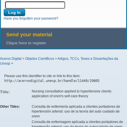
Have you forgotten your password?
Send your material
Clique here to register.
Acervo Digital
>
Objetos Científicos
>
Artigos, TCCs, Teses e Dissertações da
Unesp
>
Please use this identifier to cite or link to this item:
http://acervodigital.unesp.br/handle/11449/29805
Nursing consultation applied to hypertensive clients:
Title:
application of orem's self-care theory
Other Titles:
Consulta de enfermería aplicada a clientes portadores de
hipertensión arterial: uso de la teoría del auto cuidado de
orem
Consulta de enfermagem aplicada a clientes portadores de
hipertensão arterial: uso da teoria do autocuidado de orem