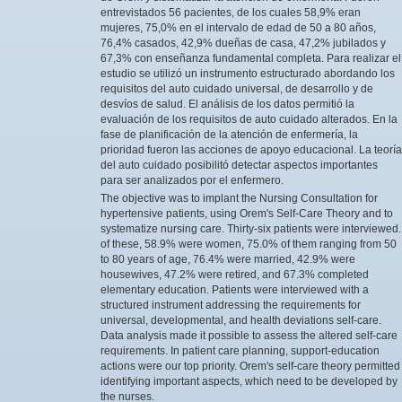
entrevistados 56 pacientes, de los cuales 58,9% eran
mujeres, 75,0% en el intervalo de edad de 50 a 80 años,
76,4% casados, 42,9% dueñas de casa, 47,2% jubilados y
67,3% con enseñanza fundamental completa. Para realizar el
estudio se utilizó un instrumento estructurado abordando los
requisitos del auto cuidado universal, de desarrollo y de
desvíos de salud. El análisis de los datos permitió la
evaluación de los requisitos de auto cuidado alterados. En la
fase de planificación de la atención de enfermería, la
prioridad fueron las acciones de apoyo educacional. La teoría
del auto cuidado posibilitó detectar aspectos importantes
para ser analizados por el enfermero.
The objective was to implant the Nursing Consultation for
hypertensive patients, using Orem's Self-Care Theory and to
systematize nursing care. Thirty-six patients were interviewed.
of these, 58.9% were women, 75.0% of them ranging from 50
to 80 years of age, 76.4% were married, 42.9% were
housewives, 47.2% were retired, and 67.3% completed
elementary education. Patients were interviewed with a
structured instrument addressing the requirements for
universal, developmental, and health deviations self-care.
Data analysis made it possible to assess the altered self-care
requirements. In patient care planning, support-education
actions were our top priority. Orem's self-care theory permitted
identifying important aspects, which need to be developed by
the nurses.