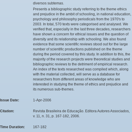
diversos subtemas.
Presents a bibliographic study referring to the theme ethics
and prejudice in the ambit of schooling, in national education,
psychology and philosophy periodicals from the 1970's to
2003. In total, 570 texts were categorised and analysed. We
verified that, especially in the last three decades, researchers
have shown a concern for ethical issues and the question of
diversity and its relationship with schooling. We also found
evidence that some scientific reviews stood out for the large
number of scientific productions published on the theme
during the period covered by this study. In addition to this, the
majority of the research projects were theoretical studies and
bibliographic reviews to the detriment of empirical research.
An index of the texts researched was compiled which, along
with the material collected, will serve as a database for
researchers from different areas of knowledge who are
interested in studying the theme of ethics and prejudice and
its numerous sub-themes.
Issue Date:
1-Apr-2006
Citation:
Revista Brasileira de Educação. Editora Autores Associados,
v. 11, n. 31, p. 167-182, 2006.
Time Duration:
167-182