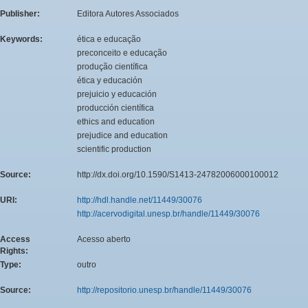
Publisher:
Editora Autores Associados
Keywords:
ética e educação
preconceito e educação
produção científica
ética y educación
prejuicio y educación
producción científica
ethics and education
prejudice and education
scientific production
Source:
http://dx.doi.org/10.1590/S1413-24782006000100012
URI:
http://hdl.handle.net/11449/30076
http://acervodigital.unesp.br/handle/11449/30076
Access
Acesso aberto
Rights:
Type:
outro
Source:
http://repositorio.unesp.br/handle/11449/30076