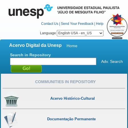
Contact Us
|
Send Your Feedback
|
Help
Language
Acervo Digital da Unesp
Home
Search in Repository
Adv. Search
COMMUNITIES IN REPOSITORY
Acervo Histórico-Cultural
Documentação Permanente