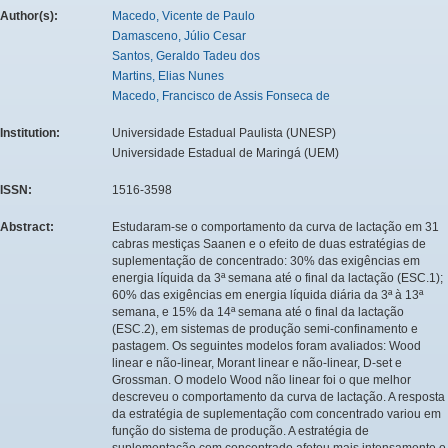
Author(s):
Macedo, Vicente de Paulo
Damasceno, Júlio Cesar
Santos, Geraldo Tadeu dos
Martins, Elias Nunes
Macedo, Francisco de Assis Fonseca de
Institution:
Universidade Estadual Paulista (UNESP)
Universidade Estadual de Maringá (UEM)
ISSN:
1516-3598
Abstract:
Estudaram-se o comportamento da curva de lactação em 31
cabras mestiças Saanen e o efeito de duas estratégias de
suplementação de concentrado: 30% das exigências em
energia líquida da 3ª semana até o final da lactação (ESC.1);
60% das exigências em energia líquida diária da 3ª à 13ª
semana, e 15% da 14ª semana até o final da lactação
(ESC.2), em sistemas de produção semi-confinamento e
pastagem. Os seguintes modelos foram avaliados: Wood
linear e não-linear, Morant linear e não-linear, D-set e
Grossman. O modelo Wood não linear foi o que melhor
descreveu o comportamento da curva de lactação. A resposta
da estratégia de suplementação com concentrado variou em
função do sistema de produção. A estratégia de
suplementação com concentrado afetou mais intensamente o