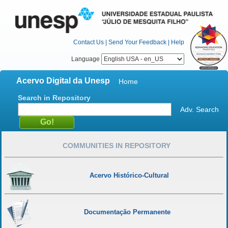
Contact Us
|
Send Your Feedback
|
Help
Language
Acervo Digital da Unesp
Home
Search in Repository
Adv. Search
COMMUNITIES IN REPOSITORY
Acervo Histórico-Cultural
Documentação Permanente