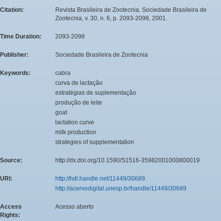
Citation:
Revista Brasileira de Zootecnia. Sociedade Brasileira de
Zootecnia, v. 30, n. 6, p. 2093-2098, 2001.
Time Duration:
2093-2098
Publisher:
Sociedade Brasileira de Zootecnia
Keywords:
cabra
curva de lactação
estratégias de suplementação
produção de leite
goat
lactation curve
milk production
strategies of supplementation
Source:
http://dx.doi.org/10.1590/S1516-35982001000800019
URI:
http://hdl.handle.net/11449/30689
http://acervodigital.unesp.br/handle/11449/30689
Access
Acesso aberto
Rights: