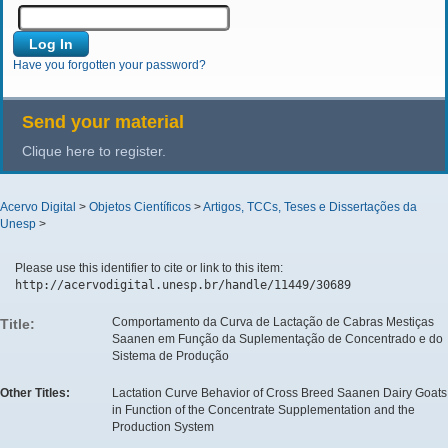
Have you forgotten your password?
Send your material
Clique here to register.
Acervo Digital
>
Objetos Científicos
>
Artigos, TCCs, Teses e Dissertações da
Unesp
>
Please use this identifier to cite or link to this item:
http://acervodigital.unesp.br/handle/11449/30689
Comportamento da Curva de Lactação de Cabras Mestiças
Title:
Saanen em Função da Suplementação de Concentrado e do
Sistema de Produção
Other Titles:
Lactation Curve Behavior of Cross Breed Saanen Dairy Goats
in Function of the Concentrate Supplementation and the
Production System