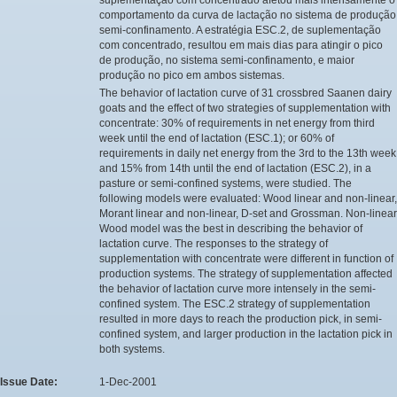
comportamento da curva de lactação no sistema de produção
semi-confinamento. A estratégia ESC.2, de suplementação
com concentrado, resultou em mais dias para atingir o pico
de produção, no sistema semi-confinamento, e maior
produção no pico em ambos sistemas.
The behavior of lactation curve of 31 crossbred Saanen dairy
goats and the effect of two strategies of supplementation with
concentrate: 30% of requirements in net energy from third
week until the end of lactation (ESC.1); or 60% of
requirements in daily net energy from the 3rd to the 13th week
and 15% from 14th until the end of lactation (ESC.2), in a
pasture or semi-confined systems, were studied. The
following models were evaluated: Wood linear and non-linear,
Morant linear and non-linear, D-set and Grossman. Non-linear
Wood model was the best in describing the behavior of
lactation curve. The responses to the strategy of
supplementation with concentrate were different in function of
production systems. The strategy of supplementation affected
the behavior of lactation curve more intensely in the semi-
confined system. The ESC.2 strategy of supplementation
resulted in more days to reach the production pick, in semi-
confined system, and larger production in the lactation pick in
both systems.
Issue Date:
1-Dec-2001