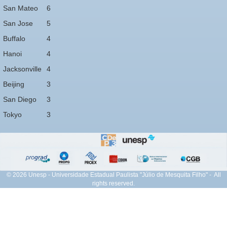
San Mateo
6
San Jose
5
Buffalo
4
Hanoi
4
Jacksonville
4
Beijing
3
San Diego
3
Tokyo
3
© 2026 Unesp - Universidade Estadual Paulista "Júlio de Mesquita Filho" - All
rights reserved.