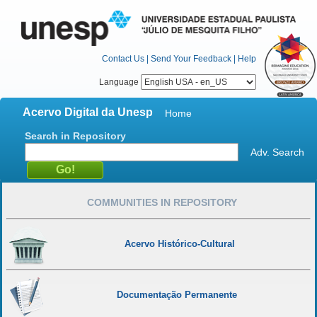
Contact Us
|
Send Your Feedback
|
Help
Language
Acervo Digital da Unesp
Home
Search in Repository
Adv. Search
COMMUNITIES IN REPOSITORY
Acervo Histórico-Cultural
Documentação Permanente