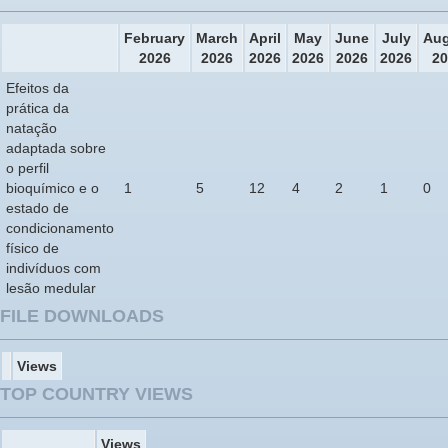
February
March
April
May
June
July
Aug
2026
2026
2026
2026
2026
2026
20
Efeitos da
prática da
natação
adaptada sobre
o perfil
bioquímico e o
1
5
12
4
2
1
0
estado de
condicionamento
físico de
indivíduos com
lesão medular
FILE DOWNLOADS
Views
TOP COUNTRY VIEWS
Views