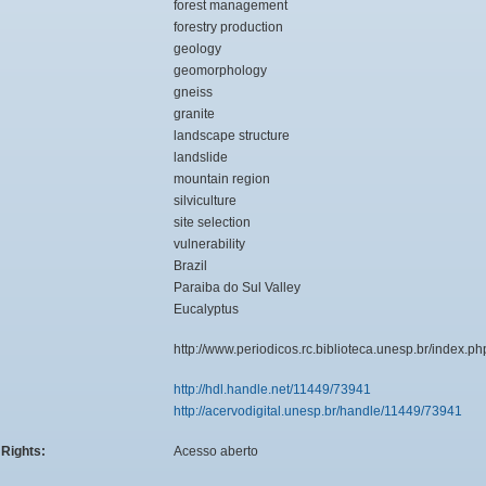
forest management
forestry production
geology
geomorphology
gneiss
granite
landscape structure
landslide
mountain region
silviculture
site selection
vulnerability
Brazil
Paraiba do Sul Valley
Eucalyptus
:
http://www.periodicos.rc.biblioteca.unesp.br/index.ph
http://hdl.handle.net/11449/73941
http://acervodigital.unesp.br/handle/11449/73941
Rights:
Acesso aberto