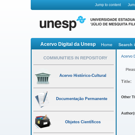
Jump to content
Jum
Acervo Digital da Unesp
Home
Search 
Acervo D
COMMUNITIES IN REPOSITORY
Please
Acervo Histórico-Cultural
Title:
Other Ti
Documentação Permanente
Author(
Objetos Científicos