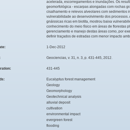
acelerada, escorregamentos e inundações. Os resul
geomorfológica - escarpas alongadas com rochas gra
cisalhamento e relevos alveolares com sedimentos i
vulnerabilidade ao desenvolvimento dos processos. 
gnáissicas ricas em biotita, mostrou baixa vulnerabil
conhecimento do meio físico em áreas de florestas pl
gerenciamento e manejo destas áreas como, por exe
definir traçados de estradas com menor impacto ambi
ate:
1-Dec-2012
:
Geociencias, v. 31, n. 3, p. 431-445, 2012.
ration:
431-445
ds:
Eucalyptus forest management
Geology
Geomorphology
Geotechnical analysis
alluvial deposit
cultivation
environmental impact
evergreen forest
flooding