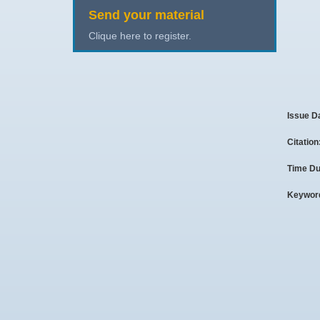
Send your material
Clique here to register.
Issue D
Citation
Time Du
Keywor