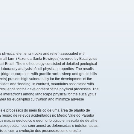
e physical elements (rocks and relief) associated with
 a small farm (Fazenda Santa Edwirges) covered by Eucalyptus
ast Brazil. The methodology consisted of detailed geological
aboratory analysis of soil physical properties. The results
idge escarpment with granitic rocks, steep and gentle hills
ents) present high vulnerability for the development of the
lides and flooding. In contrast, mountains associated with
 resilience for the development of the physical processes. The
he interactions among landscape physical for the eucalyptus
area for eucalyptus cultivation and minimize adverse
s e processos do meio físico de uma área de plantio de
 região de relevos acidentados no Médio Vale do Paraíba
s os mapas geológico e geomorfológico em escala de detalhe
ensaios geotécnicos com amostras deformadas e indeformadas,
físico com a evolução dos processos como erosão