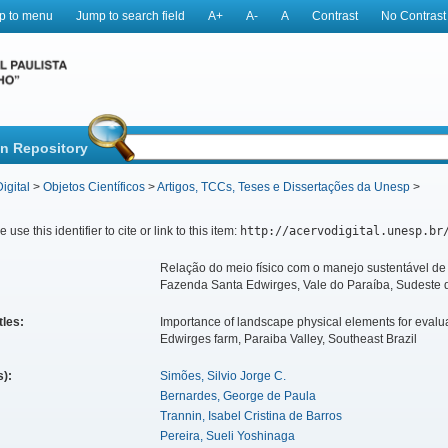
p to menu
Jump to search field
A+
A-
A
Contrast
No Contrast
in Repository
igital
>
Objetos Científicos
>
Artigos, TCCs, Teses e Dissertações da Unesp
>
 use this identifier to cite or link to this item:
http://acervodigital.unesp.br
Relação do meio físico com o manejo sustentável de 
Fazenda Santa Edwirges, Vale do Paraíba, Sudeste d
tles:
Importance of landscape physical elements for eval
Edwirges farm, Paraiba Valley, Southeast Brazil
s):
Simões, Silvio Jorge C.
Bernardes, George de Paula
Trannin, Isabel Cristina de Barros
Pereira, Sueli Yoshinaga