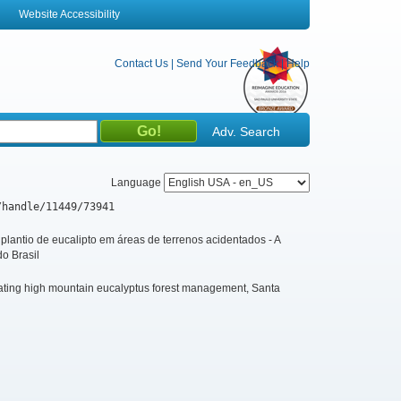
Website Accessibility
Contact Us
|
Send Your Feedback
|
Help
Adv. Search
Language
/handle/11449/73941
plantio de eucalipto em áreas de terrenos acidentados - A
o Brasil
uating high mountain eucalyptus forest management, Santa