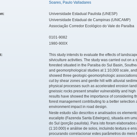
Soares, Paulo Valladares
ion:
Universidade Estadual Paulista (UNESP)
Universidade Estadual de Campinas (UNICAMP)
Associação Corredor Ecológico do Vale do Paraíba
0101-9082
1980-900X
t:
This study intends to evaluate the effects of landscap
silviculture activities. The study was carried out on
forested situated in the Paraiba do Sul Basin, Southe
and geomorphological studies at 1:10,000 scale, and l
showed three geologic-geomorphologic associations (r
cut by shear zones and gentle hill with alluvial sedim
physical processes such as accelerated erosion lands
gneissic rocks present smaller vulnerability and high
results have showed the importance of considering t
forest management contributing to a better selection 
environment impact in road design.
Neste estudo são descritos e analisados os elemento
eucalipto (Fazenda Santa Edwirges), situada em uma
do Sul (porção paulista). Para isto foram elaborado
(1:10.000) e análise de solos, incluindo textura e 
procurando correlacionar estes parâmetros do meio 