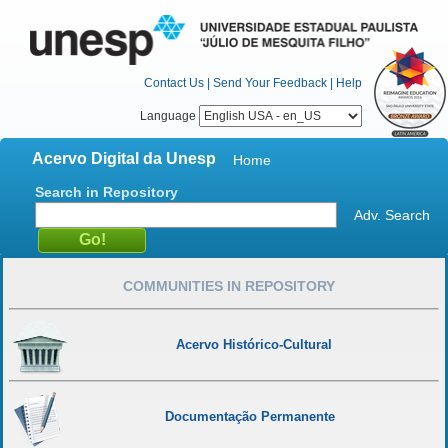
Contact Us
|
Send Your Feedback
|
Help
Language
Acervo Digital da Unesp
Home
Search in Repository
Adv. Search
COMMUNITIES IN REPOSITORY
Acervo Histórico-Cultural
Documentação Permanente