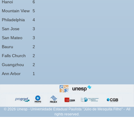
Hanoi
6
Mountain View
5
Philadelphia
4
San Jose
3
San Mateo
3
Bauru
2
Falls Church
2
Guangzhou
2
Ann Arbor
1
© 2026 Unesp - Universidade Estadual Paulista "Júlio de Mesquita Filho" - All
rights reserved.