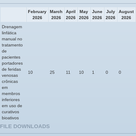
February
March
April
May
June
July
August
2026
2026
2026
2026
2026
2026
2026
Drenagem
linfática
manual no
tratamento
de
pacientes
portadores
de feridas
10
25
11
10
1
0
0
venosas
crônicas
em
membros
inferiores
em uso de
curativos
bioativos
FILE DOWNLOADS