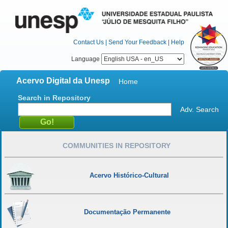
Contact Us
|
Send Your Feedback
|
Help
Language
Acervo Digital da Unesp
Home
Search in Repository
Adv. Search
COMMUNITIES IN REPOSITORY
Acervo Histórico-Cultural
Documentação Permanente