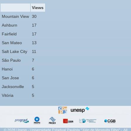
Views
Mountain View
30
Ashburn
17
Fairfield
17
San Mateo
13
Salt Lake City
11
São Paulo
7
Hanoi
6
San Jose
6
Jacksonville
5
Vitória
5
© 2026 Unesp - Universidade Estadual Paulista "Júlio de Mesquita Filho" - All