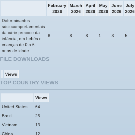
February
March
April
May
June
July
2026
2026
2026
2026
2026
2026
Determinantes
sóciocomportamentais
da cárie precoce da
6
8
8
1
3
5
infância, em bebês e
crianças de 0 a 6
anos de idade
FILE DOWNLOADS
Views
TOP COUNTRY VIEWS
Views
United States
64
Brazil
25
Vietnam
13
China
12