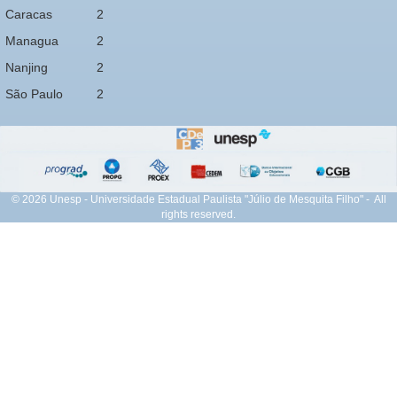
Caracas
2
Managua
2
Nanjing
2
São Paulo
2
© 2026 Unesp - Universidade Estadual Paulista "Júlio de Mesquita Filho" - All
rights reserved.