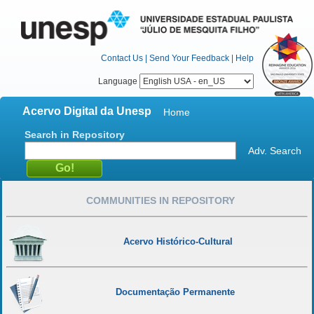
Contact Us
|
Send Your Feedback
|
Help
Language
Acervo Digital da Unesp
Home
Search in Repository
Adv. Search
COMMUNITIES IN REPOSITORY
Acervo Histórico-Cultural
Documentação Permanente