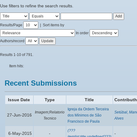
Use filters to refine the search results.
Results/Page
|
Sort items by
In order
Authors/record
Results 1-10 of 791.
Item hits:
Recent Submissions
Issue Date
Type
Title
Contributh
Igreja da Ordem Terceira
Imagem;Relatorio
Setúbal, Man
27-Jun-2016
dos Mínimos de São
Tecnico
Alves
Francisco de Paula
(???
6-May-2015
-
-
itemlist.title.undefined???)