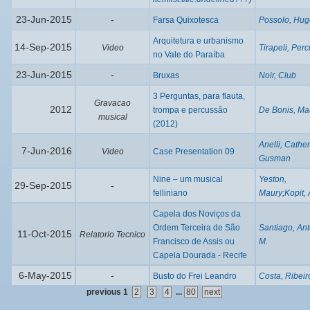
23-Jun-2015
-
Farsa Quixotesca
Possolo, Hug
Arquitetura e urbanismo
14-Sep-2015
Video
Tirapeli, Perc
no Vale do Paraíba
23-Jun-2015
-
Bruxas
Noir, Club
3 Perguntas, para flauta,
Gravacao
2012
trompa e percussão
De Bonis, Ma
musical
(2012)
Anelli, Cathe
7-Jun-2016
Video
Case Presentation 09
Gusman
Nine – um musical
Yeston,
29-Sep-2015
-
felliniano
Maury
;
Kopit, 
Capela dos Noviços da
Ordem Terceira de São
Santiago, An
11-Oct-2015
Relatorio Tecnico
Francisco de Assis ou
M.
Capela Dourada - Recife
6-May-2015
-
Busto do Frei Leandro
Costa, Ribeir
previous
1
2
3
4
...
80
next