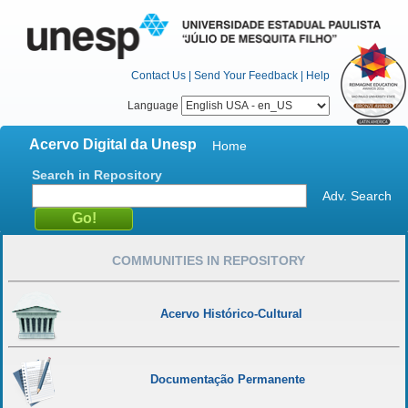
Contact Us
|
Send Your Feedback
|
Help
Language
Acervo Digital da Unesp
Home
Search in Repository
Adv. Search
COMMUNITIES IN REPOSITORY
Acervo Histórico-Cultural
Documentação Permanente