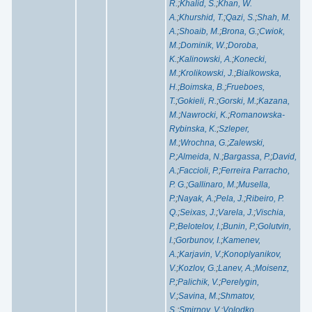
R.
;
Khalid, S.
;
Khan, W.
A.
;
Khurshid, T.
;
Qazi, S.
;
Shah, M.
A.
;
Shoaib, M.
;
Brona, G.
;
Cwiok,
M.
;
Dominik, W.
;
Doroba,
K.
;
Kalinowski, A.
;
Konecki,
M.
;
Krolikowski, J.
;
Bialkowska,
H.
;
Boimska, B.
;
Frueboes,
T.
;
Gokieli, R.
;
Gorski, M.
;
Kazana,
M.
;
Nawrocki, K.
;
Romanowska-
Rybinska, K.
;
Szleper,
M.
;
Wrochna, G.
;
Zalewski,
P.
;
Almeida, N.
;
Bargassa, P.
;
David,
A.
;
Faccioli, P.
;
Ferreira Parracho,
P. G.
;
Gallinaro, M.
;
Musella,
P.
;
Nayak, A.
;
Pela, J.
;
Ribeiro, P.
Q.
;
Seixas, J.
;
Varela, J.
;
Vischia,
P.
;
Belotelov, I.
;
Bunin, P.
;
Golutvin,
I.
;
Gorbunov, I.
;
Kamenev,
A.
;
Karjavin, V.
;
Konoplyanikov,
V.
;
Kozlov, G.
;
Lanev, A.
;
Moisenz,
P.
;
Palichik, V.
;
Perelygin,
V.
;
Savina, M.
;
Shmatov,
S.
;
Smirnov, V.
;
Volodko,