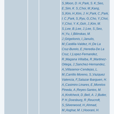
S.
;
Moon, D. H.
;
Park, S. K.
;
Seo,
E.
;
Sim, K. S.
;
Choi, M.
;
Kang,
S.
;
Kim, H.
;
Kim, J. H.
;
Park, C.
;
Park,
I. C.
;
Park, S.
;
Ryu, G.
;
Cho, Y.
;
Choi,
Y.
;
Choi, Y. K.
;
Goh, J.
;
Kim, M.
S.
;
Lee, B.
;
Lee, J.
;
Lee, S.
;
Seo,
H.
;
Yu, I.
;
Bilinskas, M.
J.
;
Grigelionis, I.
;
Janulis,
M.
;
Castilla-Valdez, H.
;
De La
Cruz-Burelo, E.
;
Heredia-De La
Cruz, I.
;
Lopez-Fernandez,
R.
;
Magana Villalba, R.
;
Martinez-
Ortega, J.
;
Sanchez-Hernandez,
A.
;
Villasenor-Cendejas, L.
M.
;
Carrillo Moreno, S.
;
Vazquez
Valencia, F.
;
Salazar Ibarguen, H.
A.
;
Casimiro Linares, E.
;
Morelos
Pineda, A.
;
Reyes-Santos, M.
A.
;
Krofcheck, D.
;
Bell, A. J.
;
Butler,
P. H.
;
Doesburg, R.
;
Reucroft,
S.
;
Silverwood, H.
;
Ahmad,
M.
;
Asghar, M. I.
;
Hoorani, H.