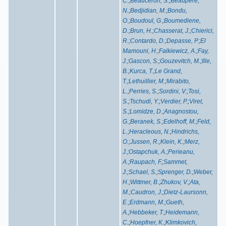
C.
;
Beauceron, S.
;
Beaupere,
N.
;
Bedjidian, M.
;
Bondu,
O.
;
Boudoul, G.
;
Boumediene,
D.
;
Brun, H.
;
Chasserat, J.
;
Chierici,
R.
;
Contardo, D.
;
Depasse, P.
;
El
Mamouni, H.
;
Falkiewicz, A.
;
Fay,
J.
;
Gascon, S.
;
Gouzevitch, M.
;
Ille,
B.
;
Kurca, T.
;
Le Grand,
T.
;
Lethuillier, M.
;
Mirabito,
L.
;
Perries, S.
;
Sordini, V.
;
Tosi,
S.
;
Tschudi, Y.
;
Verdier, P.
;
Viret,
S.
;
Lomidze, D.
;
Anagnostou,
G.
;
Beranek, S.
;
Edelhoff, M.
;
Feld,
L.
;
Heracleous, N.
;
Hindrichs,
O.
;
Jussen, R.
;
Klein, K.
;
Merz,
J.
;
Ostapchuk, A.
;
Perieanu,
A.
;
Raupach, F.
;
Sammet,
J.
;
Schael, S.
;
Sprenger, D.
;
Weber,
H.
;
Wittmer, B.
;
Zhukov, V.
;
Ata,
M.
;
Caudron, J.
;
Dietz-Laursonn,
E.
;
Erdmann, M.
;
Gueth,
A.
;
Hebbeker, T.
;
Heidemann,
C.
;
Hoepfner, K.
;
Klimkovich,