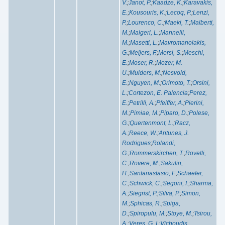
V.
;
Janot, P.
;
Kaadze, K.
;
Karavakis,
E.
;
Kousouris, K.
;
Lecoq, P.
;
Lenzi,
P.
;
Lourenco, C.
;
Maeki, T.
;
Malberti,
M.
;
Malgeri, L.
;
Mannelli,
M.
;
Masetti, L.
;
Mavromanolakis,
G.
;
Meijers, F.
;
Mersi, S.
;
Meschi,
E.
;
Moser, R.
;
Mozer, M.
U.
;
Mulders, M.
;
Nesvold,
E.
;
Nguyen, M.
;
Orimoto, T.
;
Orsini,
L.
;
Cortezon, E. Palencia
;
Perez,
E.
;
Petrilli, A.
;
Pfeiffer, A.
;
Pierini,
M.
;
Pimiae, M.
;
Piparo, D.
;
Polese,
G.
;
Quertenmont, L.
;
Racz,
A.
;
Reece, W.
;
Antunes, J.
Rodrigues
;
Rolandi,
G.
;
Rommerskirchen, T.
;
Rovelli,
C.
;
Rovere, M.
;
Sakulin,
H.
;
Santanastasio, F.
;
Schaefer,
C.
;
Schwick, C.
;
Segoni, I.
;
Sharma,
A.
;
Siegrist, P.
;
Silva, P.
;
Simon,
M.
;
Sphicas, R.
;
Spiga,
D.
;
Spiropulu, M.
;
Stoye, M.
;
Tsirou,
A.
;
Veres, G. I.
;
Vichoudis,