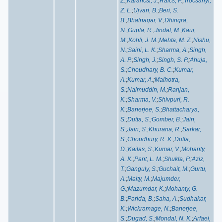
Z.
;
Karancsi, J.
;
Raics, P.
;
Trocsanyi,
Z. L.
;
Ujvari, B.
;
Beri, S.
B.
;
Bhatnagar, V.
;
Dhingra,
N.
;
Gupta, R.
;
Jindal, M.
;
Kaur,
M.
;
Kohli, J. M.
;
Mehta, M. Z.
;
Nishu,
N.
;
Saini, L. K.
;
Sharma, A.
;
Singh,
A. P.
;
Singh, J.
;
Singh, S. P.
;
Ahuja,
S.
;
Choudhary, B. C.
;
Kumar,
A.
;
Kumar, A.
;
Malhotra,
S.
;
Naimuddin, M.
;
Ranjan,
K.
;
Sharma, V.
;
Shivpuri, R.
K.
;
Banerjee, S.
;
Bhattacharya,
S.
;
Dutta, S.
;
Gomber, B.
;
Jain,
S.
;
Jain, S.
;
Khurana, R.
;
Sarkar,
S.
;
Choudhury, R. K.
;
Dutta,
D.
;
Kailas, S.
;
Kumar, V.
;
Mohanty,
A. K.
;
Pant, L. M.
;
Shukla, P.
;
Aziz,
T.
;
Ganguly, S.
;
Guchait, M.
;
Gurtu,
A.
;
Maity, M.
;
Majumder,
G.
;
Mazumdar, K.
;
Mohanty, G.
B.
;
Parida, B.
;
Saha, A.
;
Sudhakar,
K.
;
Wickramage, N.
;
Banerjee,
S.
;
Dugad, S.
;
Mondal, N. K.
;
Arfaei,