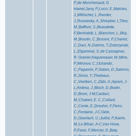
P.
;
de Monchenault, G.
Hamel
;
Jarry, P.
;
Locci, E.
;
Malcles,
J.
;
Millischer, L.
;
Rander,
J.
;
Rosowsky, A.
;
Shreyber, I.
;
Titov,
M.
;
Baffioni, S.
;
Beaudette,
F.
;
Benhabib, L.
;
Bianchini, L.
;
Bluj,
M.
;
Broutin, C.
;
Busson, P.
;
Chariot,
C.
;
Daci, N.
;
Dahms, T.
;
Dobrzynski,
L.
;
Elgammal, S.
;
de Cassagnac,
R. Granier
;
Haguenauer, M.
;
Mine,
P.
;
Mironov, C.
;
Ochando,
C.
;
Paganini, P.
;
Sabes, D.
;
Salerno,
R.
;
Sirois, Y.
;
Thiebaux,
C.
;
Veelken, C.
;
Zabi, A.
;
Agram, J-
L
;
Andrea, J.
;
Bloch, D.
;
Bodin,
D.
;
Brom, J-M
;
Cardaci,
M.
;
Chabert, E. C.
;
Collard,
C.
;
Conte, E.
;
Drouhin, F.
;
Ferro,
C.
;
Fontaine, J-C
;
Gele,
D.
;
Goerlach, U.
;
Juillot, P.
;
Karim,
M.
;
Le Bihan, A-C
;
Van Hove,
P.
;
Fassi, F.
;
Mercier, D.
;
Baty,