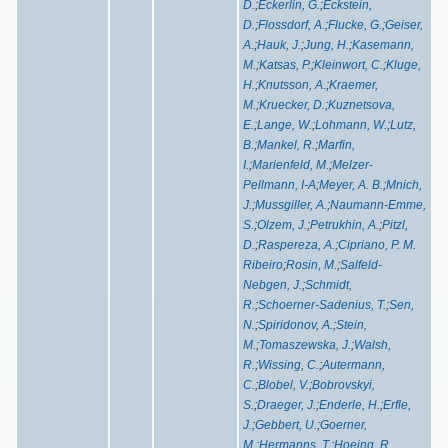
D.
;
Eckerlin, G.
;
Eckstein,
D.
;
Flossdorf, A.
;
Flucke, G.
;
Geiser,
A.
;
Hauk, J.
;
Jung, H.
;
Kasemann,
M.
;
Katsas, P.
;
Kleinwort, C.
;
Kluge,
H.
;
Knutsson, A.
;
Kraemer,
M.
;
Kruecker, D.
;
Kuznetsova,
E.
;
Lange, W.
;
Lohmann, W.
;
Lutz,
B.
;
Mankel, R.
;
Marfin,
I.
;
Marienfeld, M.
;
Melzer-
Pellmann, I-A
;
Meyer, A. B.
;
Mnich,
J.
;
Mussgiller, A.
;
Naumann-Emme,
S.
;
Olzem, J.
;
Petrukhin, A.
;
Pitzl,
D.
;
Raspereza, A.
;
Cipriano, P. M.
Ribeiro
;
Rosin, M.
;
Salfeld-
Nebgen, J.
;
Schmidt,
R.
;
Schoerner-Sadenius, T.
;
Sen,
N.
;
Spiridonov, A.
;
Stein,
M.
;
Tomaszewska, J.
;
Walsh,
R.
;
Wissing, C.
;
Autermann,
C.
;
Blobel, V.
;
Bobrovskyi,
S.
;
Draeger, J.
;
Enderle, H.
;
Erfle,
J.
;
Gebbert, U.
;
Goerner,
M.
;
Hermanns, T.
;
Hoeing, R.