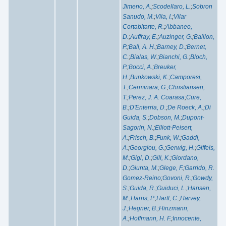
Jimeno, A.
;
Scodellaro, L.
;
Sobron
Sanudo, M.
;
Vila, I.
;
Vilar
Cortabitarte, R.
;
Abbaneo,
D.
;
Auffray, E.
;
Auzinger, G.
;
Baillon,
P.
;
Ball, A. H.
;
Barney, D.
;
Bernet,
C.
;
Bialas, W.
;
Bianchi, G.
;
Bloch,
P.
;
Bocci, A.
;
Breuker,
H.
;
Bunkowski, K.
;
Camporesi,
T.
;
Cerminara, G.
;
Christiansen,
T.
;
Perez, J. A. Coarasa
;
Cure,
B.
;
D'Enterria, D.
;
De Roeck, A.
;
Di
Guida, S.
;
Dobson, M.
;
Dupont-
Sagorin, N.
;
Elliott-Peisert,
A.
;
Frisch, B.
;
Funk, W.
;
Gaddi,
A.
;
Georgiou, G.
;
Gerwig, H.
;
Giffels,
M.
;
Gigi, D.
;
Gill, K.
;
Giordano,
D.
;
Giunta, M.
;
Glege, F.
;
Garrido, R.
Gomez-Reino
;
Govoni, R.
;
Gowdy,
S.
;
Guida, R.
;
Guiduci, L.
;
Hansen,
M.
;
Harris, P.
;
Hartl, C.
;
Harvey,
J.
;
Hegner, B.
;
Hinzmann,
A.
;
Hoffmann, H. F.
;
Innocente,