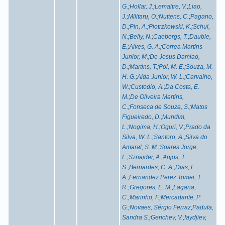
G.
;
Hollar, J.
;
Lemaitre, V.
;
Liao,
J.
;
Militaru, O.
;
Nuttens, C.
;
Pagano,
D.
;
Pin, A.
;
Piotrzkowski, K.
;
Schul,
N.
;
Beliy, N.
;
Caebergs, T.
;
Daubie,
E.
;
Alves, G. A.
;
Correa Martins
Junior, M.
;
De Jesus Damiao,
D.
;
Martins, T.
;
Pol, M. E.
;
Souza, M.
H. G.
;
Alda Junior, W. L.
;
Carvalho,
W.
;
Custodio, A.
;
Da Costa, E.
M.
;
De Oliveira Martins,
C.
;
Fonseca de Souza, S.
;
Matos
Figueiredo, D.
;
Mundim,
L.
;
Nogima, H.
;
Oguri, V.
;
Prado da
Silva, W. L.
;
Santoro, A.
;
Silva do
Amaral, S. M.
;
Soares Jorge,
L.
;
Sznajder, A.
;
Anjos, T.
S.
;
Bernardes, C. A.
;
Dias, F.
A.
;
Fernandez Perez Tomei, T.
R.
;
Gregores, E. M.
;
Lagana,
C.
;
Marinho, F.
;
Mercadante, P.
G.
;
Novaes, Sérgio Ferraz
;
Padula,
Sandra S.
;
Genchev, V.
;
Iaydjiev,