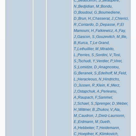
C.
;
Beauceron, S.
;
Beaupere,
N.
;
Bedjidian, M.
;
Bondu,
O.
;
Boudoul, G.
;
Boumediene,
D.
;
Brun, H.
;
Chasserat, J.
;
Chierici,
R.
;
Contardo, D.
;
Depasse, P.
;
El
Mamouni, H.
;
Falkiewicz, A.
;
Fay,
J.
;
Gascon, S.
;
Gouzevitch, M.
;
Ille,
B.
;
Kurca, T.
;
Le Grand,
T.
;
Lethuillier, M.
;
Mirabito,
L.
;
Perries, S.
;
Sordini, V.
;
Tosi,
S.
;
Tschudi, Y.
;
Verdier, P.
;
Viret,
S.
;
Lomidze, D.
;
Anagnostou,
G.
;
Beranek, S.
;
Edelhoff, M.
;
Feld,
L.
;
Heracleous, N.
;
Hindrichs,
O.
;
Jussen, R.
;
Klein, K.
;
Merz,
J.
;
Ostapchuk, A.
;
Perieanu,
A.
;
Raupach, F.
;
Sammet,
J.
;
Schael, S.
;
Sprenger, D.
;
Weber,
H.
;
Wittmer, B.
;
Zhukov, V.
;
Ata,
M.
;
Caudron, J.
;
Dietz-Laursonn,
E.
;
Erdmann, M.
;
Gueth,
A.
;
Hebbeker, T.
;
Heidemann,
C.
;
Hoepfner, K.
;
Klimkovich,