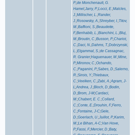
P.
;
de Monchenault, G.
Hamel
;
Jarry, P.
;
Locci, E.
;
Malcles,
J.
;
Millischer, L.
;
Rander,
J.
;
Rosowsky, A.
;
Shreyber, I.
;
Titov,
M.
;
Baffioni, S.
;
Beaudette,
F.
;
Benhabib, L.
;
Bianchini, L.
;
Bluj,
M.
;
Broutin, C.
;
Busson, P.
;
Chariot,
C.
;
Daci, N.
;
Dahms, T.
;
Dobrzynski,
L.
;
Elgammal, S.
;
de Cassagnac,
R. Granier
;
Haguenauer, M.
;
Mine,
P.
;
Mironov, C.
;
Ochando,
C.
;
Paganini, P.
;
Sabes, D.
;
Salerno,
R.
;
Sirois, Y.
;
Thiebaux,
C.
;
Veelken, C.
;
Zabi, A.
;
Agram, J-
L
;
Andrea, J.
;
Bloch, D.
;
Bodin,
D.
;
Brom, J-M
;
Cardaci,
M.
;
Chabert, E. C.
;
Collard,
C.
;
Conte, E.
;
Drouhin, F.
;
Ferro,
C.
;
Fontaine, J-C
;
Gele,
D.
;
Goerlach, U.
;
Juillot, P.
;
Karim,
M.
;
Le Bihan, A-C
;
Van Hove,
P.
;
Fassi, F.
;
Mercier, D.
;
Baty,