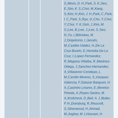
S.
;
Moon, D. H.
;
Park, S. K.
;
Seo,
E.
;
Sim, K. S.
;
Choi, M.
;
Kang,
S.
;
Kim, H.
;
Kim, J. H.
;
Park, C.
;
Park,
I. C.
;
Park, S.
;
Ryu, G.
;
Cho, Y.
;
Choi,
Y.
;
Choi, Y. K.
;
Goh, J.
;
Kim, M.
S.
;
Lee, B.
;
Lee, J.
;
Lee, S.
;
Seo,
H.
;
Yu, I.
;
Bilinskas, M.
J.
;
Grigelionis, I.
;
Janulis,
M.
;
Castilla-Valdez, H.
;
De La
Cruz-Burelo, E.
;
Heredia-De La
Cruz, I.
;
Lopez-Fernandez,
R.
;
Magana Villalba, R.
;
Martinez-
Ortega, J.
;
Sanchez-Hernandez,
A.
;
Villasenor-Cendejas, L.
M.
;
Carrillo Moreno, S.
;
Vazquez
Valencia, F.
;
Salazar Ibarguen, H.
A.
;
Casimiro Linares, E.
;
Morelos
Pineda, A.
;
Reyes-Santos, M.
A.
;
Krofcheck, D.
;
Bell, A. J.
;
Butler,
P. H.
;
Doesburg, R.
;
Reucroft,
S.
;
Silverwood, H.
;
Ahmad,
M.
;
Asghar, M. I.
;
Hoorani, H.