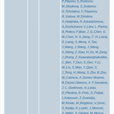
P.
;
Piperov, S.
;
Rodozov,
M.
;
Stoykova, S.
;
Sultanov,
G.
;
Tcholakov, V.
;
Trayanov,
R.
;
Vutova, M.
;
Dimitrov,
A.
;
Hadjiiska, R.
;
Karadzhinova,
A.
;
Kozhuharov, V.
;
Litov, L.
;
Pavlov,
B.
;
Petkov, P.
;
Bian, J. G.
;
Chen, G.
M.
;
Chen, H. S.
;
Jiang, C. H.
;
Liang,
D.
;
Liang, S.
;
Meng, X.
;
Tao,
J.
;
Wang, J.
;
Wang, J.
;
Wang,
X.
;
Wang, Z.
;
Xiao, H.
;
Xu, M.
;
Zang,
J.
;
Zhang, Z.
;
Asawatangtrakuldee,
C.
;
Ban, Y.
;
Guo, S.
;
Guo, Y.
;
Li,
W.
;
Liu, S.
;
Mao, Y.
;
Qian, S.
J.
;
Teng, H.
;
Wang, S.
;
Zhu, B.
;
Zou,
W.
;
Cabrera, A.
;
Gomez Moreno,
B.
;
Osorio Oliveros, A. F.
;
Sanabria,
J. C.
;
Godinovic, N.
;
Lelas,
D.
;
Plestina, R.
;
Polic, D.
;
Puljak,
I.
;
Antunovic, Z.
;
Dzelalija,
M.
;
Kovac, M.
;
Brigljevic, V.
;
Duric,
S.
;
Kadija, K.
;
Luetic, J.
;
Morovic,
S.
;
Attikis, A.
;
Galanti, M.
;
Mousa,