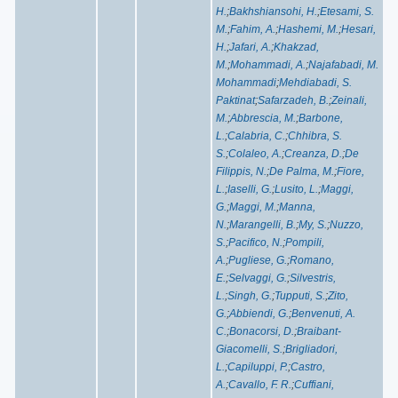
H.
;
Bakhshiansohi, H.
;
Etesami, S.
M.
;
Fahim, A.
;
Hashemi, M.
;
Hesari,
H.
;
Jafari, A.
;
Khakzad,
M.
;
Mohammadi, A.
;
Najafabadi, M.
Mohammadi
;
Mehdiabadi, S.
Paktinat
;
Safarzadeh, B.
;
Zeinali,
M.
;
Abbrescia, M.
;
Barbone,
L.
;
Calabria, C.
;
Chhibra, S.
S.
;
Colaleo, A.
;
Creanza, D.
;
De
Filippis, N.
;
De Palma, M.
;
Fiore,
L.
;
Iaselli, G.
;
Lusito, L.
;
Maggi,
G.
;
Maggi, M.
;
Manna,
N.
;
Marangelli, B.
;
My, S.
;
Nuzzo,
S.
;
Pacifico, N.
;
Pompili,
A.
;
Pugliese, G.
;
Romano,
E.
;
Selvaggi, G.
;
Silvestris,
L.
;
Singh, G.
;
Tupputi, S.
;
Zito,
G.
;
Abbiendi, G.
;
Benvenuti, A.
C.
;
Bonacorsi, D.
;
Braibant-
Giacomelli, S.
;
Brigliadori,
L.
;
Capiluppi, P.
;
Castro,
A.
;
Cavallo, F. R.
;
Cuffiani,