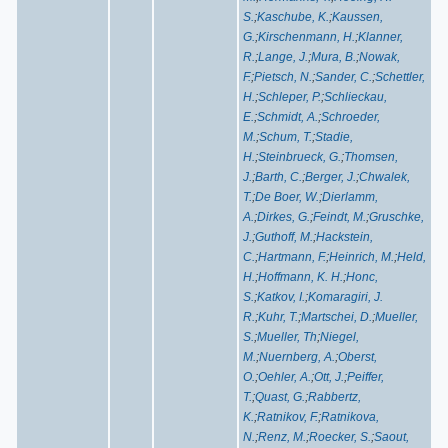
S.
;
Kaschube, K.
;
Kaussen,
G.
;
Kirschenmann, H.
;
Klanner,
R.
;
Lange, J.
;
Mura, B.
;
Nowak,
F.
;
Pietsch, N.
;
Sander, C.
;
Schettler,
H.
;
Schleper, P.
;
Schlieckau,
E.
;
Schmidt, A.
;
Schroeder,
M.
;
Schum, T.
;
Stadie,
H.
;
Steinbrueck, G.
;
Thomsen,
J.
;
Barth, C.
;
Berger, J.
;
Chwalek,
T.
;
De Boer, W.
;
Dierlamm,
A.
;
Dirkes, G.
;
Feindt, M.
;
Gruschke,
J.
;
Guthoff, M.
;
Hackstein,
C.
;
Hartmann, F.
;
Heinrich, M.
;
Held,
H.
;
Hoffmann, K. H.
;
Honc,
S.
;
Katkov, I.
;
Komaragiri, J.
R.
;
Kuhr, T.
;
Martschei, D.
;
Mueller,
S.
;
Mueller, Th
;
Niegel,
M.
;
Nuernberg, A.
;
Oberst,
O.
;
Oehler, A.
;
Ott, J.
;
Peiffer,
T.
;
Quast, G.
;
Rabbertz,
K.
;
Ratnikov, F.
;
Ratnikova,
N.
;
Renz, M.
;
Roecker, S.
;
Saout,