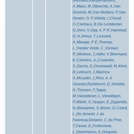
Gonzalez
;
Kalogeropoulos,
A.
;
Maes, M.
;
Olbrechts, A.
;
Van
Doninck, W.
;
Van Mulders, P.
;
Van
Onsem, G. P.
;
Villella, I.
;
Charaf,
O.
;
Clerbaux, B.
;
De Lentdecker,
G.
;
Dero, V.
;
Gay, A. P. R.
;
Hammad,
G. H.
;
Hreus, T.
;
Leonard,
A.
;
Marage, P. E.
;
Thomas,
L.
;
Vander Velde, C.
;
Vanlaer,
R.
;
Wickens, J.
;
Adler, V.
;
Beernaert,
K.
;
Cimmino, A.
;
Costantini,
S.
;
Garcia, G.
;
Grunewald, M.
;
Klein,
B.
;
Lellouch, J.
;
Marinov,
A.
;
Mccartin, J.
;
Rios, A. A.
Ocampo
;
Ryckbosch, D.
;
Strobbe,
N.
;
Thyssen, F.
;
Tytgat,
M.
;
Vanelderen, L.
;
Verwilligen,
P.
;
Walsh, S.
;
Yazgan, E.
;
Zaganidis,
N.
;
Basegmez, S.
;
Bruno, G.
;
Ceard,
L.
;
De Jeneret, J. de
Favereau
;
Delaere, C.
;
du Pree,
T.
;
Favart, D.
;
Forthomme,
L.
;
Giammanco, A.
;
Gregoire,