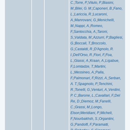
C.
;
Torre, P.
;
Vitulo, P.
;
Biasini,
M.
;
Bilei, G. M.
;
Caponeri, B.
;
Fano,
L.
;
Lariccia, R.
;
Lucaroni,
A.
;
Manrovani, G.
;
Menichelli,
M.
;
Nappi, A.
;
Romeo,
F.
;
Santocchia, A.
;
Taroni,
S.
;
Valdata, M.
;
Azzurri, P.
;
Bagliesi,
G.
;
Boccali, T.
;
Broccolo,
G.
;
Castaldi, R.
;
D'Agnolo, R.
I.
;
Dell'Orso, R.
;
Fiori, F.
;
Foa,
L.
;
Giassi, A.
;
Kraan, A.
;
Ligabue,
F.
;
Lomtadze, T.
;
Martini,
L.
;
Messineo, A.
;
Palla,
F.
;
Palmonari, F.
;
Rizzi, A.
;
Serban,
A. T.
;
Spagnolo, P.
;
Tenchini,
R.
;
Tonelli, G.
;
Venturi, A.
;
Verdini,
P. C.
;
Barone, L.
;
Cavallari, F.
;
Del
Re, D.
;
Diemoz, M.
;
Fanelli,
C.
;
Grassi, M.
;
Longo,
Elson
;
Meridiani, P.
;
Micheli,
F.
;
Nourbakhsh, S.
;
Organtini,
G.
;
Pandolfi, F.
;
Paramatti,