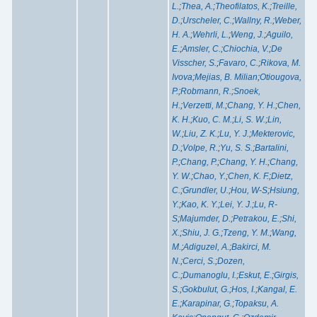
L.
;
Thea, A.
;
Theofilatos, K.
;
Treille,
D.
;
Urscheler, C.
;
Wallny, R.
;
Weber,
H. A.
;
Wehrli, L.
;
Weng, J.
;
Aguilo,
E.
;
Amsler, C.
;
Chiochia, V.
;
De
Visscher, S.
;
Favaro, C.
;
Rikova, M.
Ivova
;
Mejias, B. Milian
;
Otiougova,
P.
;
Robmann, R.
;
Snoek,
H.
;
Verzetti, M.
;
Chang, Y. H.
;
Chen,
K. H.
;
Kuo, C. M.
;
Li, S. W.
;
Lin,
W.
;
Liu, Z. K.
;
Lu, Y. J.
;
Mekterovic,
D.
;
Volpe, R.
;
Yu, S. S.
;
Bartalini,
P.
;
Chang, P.
;
Chang, Y. H.
;
Chang,
Y. W.
;
Chao, Y.
;
Chen, K. F.
;
Dietz,
C.
;
Grundler, U.
;
Hou, W-S
;
Hsiung,
Y.
;
Kao, K. Y.
;
Lei, Y. J.
;
Lu, R-
S
;
Majumder, D.
;
Petrakou, E.
;
Shi,
X.
;
Shiu, J. G.
;
Tzeng, Y. M.
;
Wang,
M.
;
Adiguzel, A.
;
Bakirci, M.
N.
;
Cerci, S.
;
Dozen,
C.
;
Dumanoglu, I.
;
Eskut, E.
;
Girgis,
S.
;
Gokbulut, G.
;
Hos, I.
;
Kangal, E.
E.
;
Karapinar, G.
;
Topaksu, A.