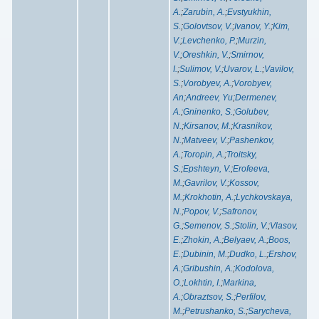
A.
;
Zarubin, A.
;
Evstyukhin,
S.
;
Golovtsov, V.
;
Ivanov, Y.
;
Kim,
V.
;
Levchenko, P.
;
Murzin,
V.
;
Oreshkin, V.
;
Smirnov,
I.
;
Sulimov, V.
;
Uvarov, L.
;
Vavilov,
S.
;
Vorobyev, A.
;
Vorobyev,
An
;
Andreev, Yu
;
Dermenev,
A.
;
Gninenko, S.
;
Golubev,
N.
;
Kirsanov, M.
;
Krasnikov,
N.
;
Matveev, V.
;
Pashenkov,
A.
;
Toropin, A.
;
Troitsky,
S.
;
Epshteyn, V.
;
Erofeeva,
M.
;
Gavrilov, V.
;
Kossov,
M.
;
Krokhotin, A.
;
Lychkovskaya,
N.
;
Popov, V.
;
Safronov,
G.
;
Semenov, S.
;
Stolin, V.
;
Vlasov,
E.
;
Zhokin, A.
;
Belyaev, A.
;
Boos,
E.
;
Dubinin, M.
;
Dudko, L.
;
Ershov,
A.
;
Gribushin, A.
;
Kodolova,
O.
;
Lokhtin, I.
;
Markina,
A.
;
Obraztsov, S.
;
Perfilov,
M.
;
Petrushanko, S.
;
Sarycheva,