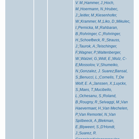
V. M.
;
Hammer, J.
;
Hoch,
M.
;
Hoermann, N.
;
Hrubec,
J.
;
Jeitler, M.
;
Kiesenhofer,
W.
;
Krammer, M.
;
Liko, D.
;
Mikulec,
I.
;
Pernicka, M.
;
Rahbaran,
B.
;
Rohringer, C.
;
Rohringer,
H.
;
Schoefbeck, R.
;
Strauss,
J.
;
Taurok, A.
;
Teischinger,
F.
;
Wagner, P.
;
Waltenberger,
W.
;
Walzel, G.
;
Widl, E.
;
Wulz, C-
E
;
Mossolov, V.
;
Shumeiko,
N.
;
Gonzalez, J. Suarez
;
Bansal,
S.
;
Benucci, L.
;
Cornelis, T.
;
De
Wolf, E. A.
;
Janssen, X.
;
Luyckx,
S.
;
Maes, T.
;
Mucibello,
L.
;
Ochesanu, S.
;
Roland,
B.
;
Rougny, R.
;
Selvaggi, M.
;
Van
Haevermaet, H.
;
Van Mechelen,
P.
;
Van Remortel, N.
;
Van
Spilbeeck, A.
;
Blekman,
E.
;
Blyweert, S.
;
D'Hondt,
J.
;
Suarez, R.