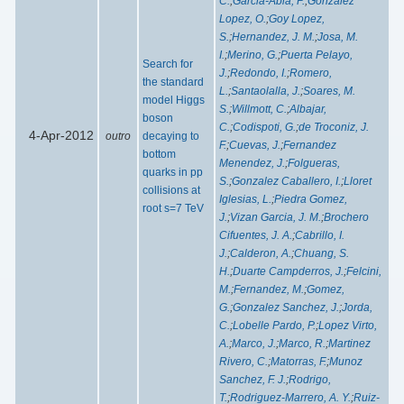
C.
;
Garcia-Abia, P.
;
Gonzalez
Lopez, O.
;
Goy Lopez,
S.
;
Hernandez, J. M.
;
Josa, M.
I.
;
Merino, G.
;
Puerta Pelayo,
Search for
J.
;
Redondo, I.
;
Romero,
the standard
L.
;
Santaolalla, J.
;
Soares, M.
model Higgs
S.
;
Willmott, C.
;
Albajar,
boson
C.
;
Codispoti, G.
;
de Troconiz, J.
4-Apr-2012
outro
decaying to
F.
;
Cuevas, J.
;
Fernandez
bottom
Menendez, J.
;
Folgueras,
quarks in pp
S.
;
Gonzalez Caballero, I.
;
Lloret
collisions at
Iglesias, L.
;
Piedra Gomez,
root s=7 TeV
J.
;
Vizan Garcia, J. M.
;
Brochero
Cifuentes, J. A.
;
Cabrillo, I.
J.
;
Calderon, A.
;
Chuang, S.
H.
;
Duarte Campderros, J.
;
Felcini,
M.
;
Fernandez, M.
;
Gomez,
G.
;
Gonzalez Sanchez, J.
;
Jorda,
C.
;
Lobelle Pardo, P.
;
Lopez Virto,
A.
;
Marco, J.
;
Marco, R.
;
Martinez
Rivero, C.
;
Matorras, F.
;
Munoz
Sanchez, F. J.
;
Rodrigo,
T.
;
Rodriguez-Marrero, A. Y.
;
Ruiz-