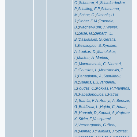
C.
;
Scheurer, A.
;
Schieferdecker,
P.
;
Schilling, F-P
;
Schmanau,
M.
;
Schott, G.
;
Simonis, H.
J.
;
Stober, F. M.
;
Troendle,
D.
;
Wagner-Kuhr, J.
;
Weiler,
T.
;
Zeise, M.
;
Ziebarth, E.
B.
;
Daskalakis, G.
;
Geralis,
T.
;
Kesisoglou, S.
;
Kyriakis,
A.
;
Loukas, D.
;
Manolakos,
I.
;
Markou, A.
;
Markou,
C.
;
Mavrommatis, C.
;
Ntomari,
E.
;
Gouskos, L.
;
Mertzimekis, T.
J.
;
Panagiotou, A.
;
Saoulidou,
N.
;
Stiliaris, E.
;
Evangelou,
I.
;
Foudas, C.
;
Kokkas, R.
;
Manthos,
N.
;
Papadopoulos, I.
;
Patras,
V.
;
Triantis, F. A.
;
Aranyi, A.
;
Bencze,
G.
;
Boldizsar, L.
;
Hajdu, C.
;
Hidas,
R.
;
Horvath, D.
;
Kapusi, A.
;
Krajczar,
K.
;
Sikler, F.
;
Veszpremi,
V.
;
Vesztergombi, G.
;
Beni,
N.
;
Molnar, J.
;
Palinkas, J.
;
Szillasi,