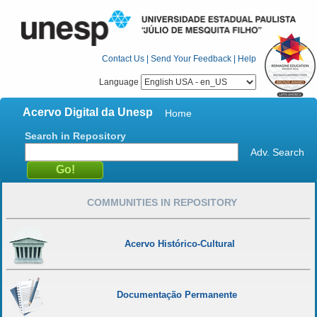
Contact Us
|
Send Your Feedback
|
Help
Language
Acervo Digital da Unesp
Home
Search in Repository
Adv. Search
COMMUNITIES IN REPOSITORY
Acervo Histórico-Cultural
Documentação Permanente