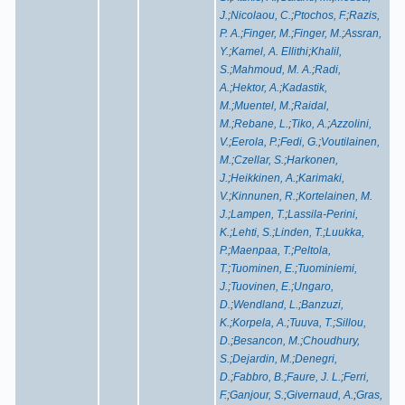
J.
;
Nicolaou, C.
;
Ptochos, F.
;
Razis,
P. A.
;
Finger, M.
;
Finger, M.
;
Assran,
Y.
;
Kamel, A. Ellithi
;
Khalil,
S.
;
Mahmoud, M. A.
;
Radi,
A.
;
Hektor, A.
;
Kadastik,
M.
;
Muentel, M.
;
Raidal,
M.
;
Rebane, L.
;
Tiko, A.
;
Azzolini,
V.
;
Eerola, P.
;
Fedi, G.
;
Voutilainen,
M.
;
Czellar, S.
;
Harkonen,
J.
;
Heikkinen, A.
;
Karimaki,
V.
;
Kinnunen, R.
;
Kortelainen, M.
J.
;
Lampen, T.
;
Lassila-Perini,
K.
;
Lehti, S.
;
Linden, T.
;
Luukka,
P.
;
Maenpaa, T.
;
Peltola,
T.
;
Tuominen, E.
;
Tuominiemi,
J.
;
Tuovinen, E.
;
Ungaro,
D.
;
Wendland, L.
;
Banzuzi,
K.
;
Korpela, A.
;
Tuuva, T.
;
Sillou,
D.
;
Besancon, M.
;
Choudhury,
S.
;
Dejardin, M.
;
Denegri,
D.
;
Fabbro, B.
;
Faure, J. L.
;
Ferri,
F.
;
Ganjour, S.
;
Givernaud, A.
;
Gras,