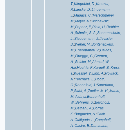
T.
;
Klingebiel, D.
;
Kreuzer,
P.
;
Lanske, D.
;
Lingemann,
J.
;
Magass, C.
;
Merschmeyer,
M.
;
Meyer, A.
;
Olschewski,
M.
;
Papacz, P.
;
Pieta, H.
;
Reithler,
H.
;
Schmitz, S. A.
;
Sonnenschein,
L.
;
Steggemann, J.
;
Teyssier,
D.
;
Weber, M.
;
Bontenackels,
M.
;
Cherepanov, V.
;
Davids,
M.
;
Fluegge, G.
;
Geenen,
H.
;
Geisler, M.
;
Ahmad, W.
Haj
;
Hoehle, F.
;
Kargoll, B.
;
Kress,
T.
;
Kuessel, Y.
;
Linn, A.
;
Nowack,
A.
;
Perchalla, L.
;
Pooth,
O.
;
Rennefeld, J.
;
Sauerland,
P.
;
Stahl, A.
;
Zoeller, M. H.
;
Martin,
M. Aldaya
;
Behrenhoff,
W.
;
Behrens, U.
;
Bergholz,
M.
;
Bethani, A.
;
Borras,
K.
;
Burgmeier, A.
;
Cakir,
A.
;
Calligaris, L.
;
Campbell,
A.
;
Castro, E.
;
Dammann,