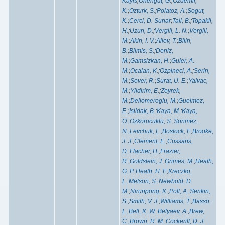
Kayis
;
Onengut, G.
;
Ozdemir,
K.
;
Ozturk, S.
;
Polatoz, A.
;
Sogut,
K.
;
Cerci, D. Sunar
;
Tali, B.
;
Topakli,
H.
;
Uzun, D.
;
Vergili, L. N.
;
Vergili,
M.
;
Akin, I. V.
;
Aliev, T.
;
Bilin,
B.
;
Bilmis, S.
;
Deniz,
M.
;
Gamsizkan, H.
;
Guler, A.
M.
;
Ocalan, K.
;
Ozpineci, A.
;
Serin,
M.
;
Sever, R.
;
Surat, U. E.
;
Yalvac,
M.
;
Yildirim, E.
;
Zeyrek,
M.
;
Deliomeroglu, M.
;
Guelmez,
E.
;
Isildak, B.
;
Kaya, M.
;
Kaya,
O.
;
Ozkorucuklu, S.
;
Sonmez,
N.
;
Levchuk, L.
;
Bostock, F.
;
Brooke,
J. J.
;
Clement, E.
;
Cussans,
D.
;
Flacher, H.
;
Frazier,
R.
;
Goldstein, J.
;
Grimes, M.
;
Heath,
G. P.
;
Heath, H. F.
;
Kreczko,
L.
;
Metson, S.
;
Newbold, D.
M.
;
Nirunpong, K.
;
Poll, A.
;
Senkin,
S.
;
Smith, V. J.
;
Williams, T.
;
Basso,
L.
;
Bell, K. W.
;
Belyaev, A.
;
Brew,
C.
;
Brown, R. M.
;
Cockerill, D. J.