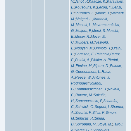
V.
;
Janot, P.
;
Kaadze, K.
;
Karavakis,
E.
;
Kousouris, K.
;
Lecoq, P.
;
Lenzi,
P.
;
Lourenco, C.
;
Maeki, T.
;
Malberti,
M.
;
Malgeri, L.
;
Mannelli,
M.
;
Masetti, L.
;
Mavromanolakis,
G.
;
Meijers, F.
;
Mersi, S.
;
Meschi,
E.
;
Moser, R.
;
Mozer, M.
U.
;
Mulders, M.
;
Nesvold,
E.
;
Nguyen, M.
;
Orimoto, T.
;
Orsini,
L.
;
Cortezon, E. Palencia
;
Perez,
E.
;
Petrilli, A.
;
Pfeiffer, A.
;
Pierini,
M.
;
Pimiae, M.
;
Piparo, D.
;
Polese,
G.
;
Quertenmont, L.
;
Racz,
A.
;
Reece, W.
;
Antunes, J.
Rodrigues
;
Rolandi,
G.
;
Rommerskirchen, T.
;
Rovelli,
C.
;
Rovere, M.
;
Sakulin,
H.
;
Santanastasio, F.
;
Schaefer,
C.
;
Schwick, C.
;
Segoni, I.
;
Sharma,
A.
;
Siegrist, P.
;
Silva, P.
;
Simon,
M.
;
Sphicas, R.
;
Spiga,
D.
;
Spiropulu, M.
;
Stoye, M.
;
Tsirou,
A.
;
Veres, G. I.
;
Vichoudis,