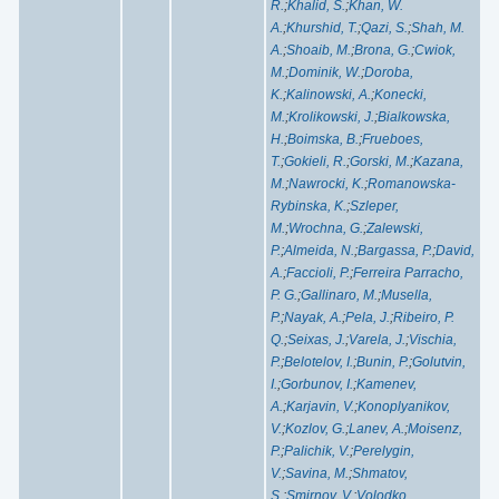
R.
;
Khalid, S.
;
Khan, W.
A.
;
Khurshid, T.
;
Qazi, S.
;
Shah, M.
A.
;
Shoaib, M.
;
Brona, G.
;
Cwiok,
M.
;
Dominik, W.
;
Doroba,
K.
;
Kalinowski, A.
;
Konecki,
M.
;
Krolikowski, J.
;
Bialkowska,
H.
;
Boimska, B.
;
Frueboes,
T.
;
Gokieli, R.
;
Gorski, M.
;
Kazana,
M.
;
Nawrocki, K.
;
Romanowska-
Rybinska, K.
;
Szleper,
M.
;
Wrochna, G.
;
Zalewski,
P.
;
Almeida, N.
;
Bargassa, P.
;
David,
A.
;
Faccioli, P.
;
Ferreira Parracho,
P. G.
;
Gallinaro, M.
;
Musella,
P.
;
Nayak, A.
;
Pela, J.
;
Ribeiro, P.
Q.
;
Seixas, J.
;
Varela, J.
;
Vischia,
P.
;
Belotelov, I.
;
Bunin, P.
;
Golutvin,
I.
;
Gorbunov, I.
;
Kamenev,
A.
;
Karjavin, V.
;
Konoplyanikov,
V.
;
Kozlov, G.
;
Lanev, A.
;
Moisenz,
P.
;
Palichik, V.
;
Perelygin,
V.
;
Savina, M.
;
Shmatov,
S.
;
Smirnov, V.
;
Volodko,