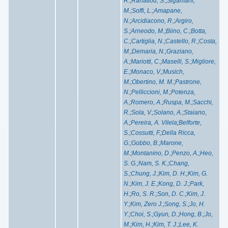
R.
;
Rahatlou, S.
;
Sigamani,
M.
;
Soffi, L.
;
Amapane,
N.
;
Arcidiacono, R.
;
Argiro,
S.
;
Arneodo, M.
;
Biino, C.
;
Botta,
C.
;
Cartiglia, N.
;
Castello, R.
;
Costa,
M.
;
Demaria, N.
;
Graziano,
A.
;
Mariotti, C.
;
Maselli, S.
;
Migliore,
E.
;
Monaco, V.
;
Musich,
M.
;
Obertino, M. M.
;
Pastrone,
N.
;
Pelliccioni, M.
;
Potenza,
A.
;
Romero, A.
;
Ruspa, M.
;
Sacchi,
R.
;
Sola, V.
;
Solano, A.
;
Staiano,
A.
;
Pereira, A. Vilela
;
Belforte,
S.
;
Cossutti, F.
;
Della Ricca,
G.
;
Gobbo, B.
;
Marone,
M.
;
Montanino, D.
;
Penzo, A.
;
Heo,
S. G.
;
Nam, S. K.
;
Chang,
S.
;
Chung, J.
;
Kim, D. H.
;
Kim, G.
N.
;
Kim, J. E.
;
Kong, D. J.
;
Park,
H.
;
Ro, S. R.
;
Son, D. C.
;
Kim, J.
Y.
;
Kim, Zero J.
;
Song, S.
;
Jo, H.
Y.
;
Choi, S.
;
Gyun, D.
;
Hong, B.
;
Jo,
M.
;
Kim, H.
;
Kim, T. J.
;
Lee, K.