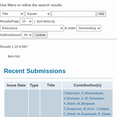
Use filters to refine the search results.
Results/Page
|
Sort items by
In order
Authors/record
Results 1-10 of 687.
Item hits:
Recent Submissions
Issue Date
Type
Title
Contributhor(s)
Chatrchyan, S.
;
Khachatryan,
V.
;
Sirunyan, A. M.
;
Tumasyan,
A.
;
Adam, W.
;
Bergauer,
T.
;
Dragicevic, M.
;
Eroe, J.
;
Fabjan,
C.
;
Friedl, M.
;
Fruehwirth, R.
;
Ghete,