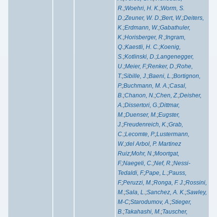
R.
;
Woehri, H. K.
;
Worm, S.
D.
;
Zeuner, W. D.
;
Bert, W.
;
Deiters,
K.
;
Erdmann, W.
;
Gabathuler,
K.
;
Horisberger, R.
;
Ingram,
Q.
;
Kaestli, H. C.
;
Koenig,
S.
;
Kotlinski, D.
;
Langenegger,
U.
;
Meier, F.
;
Renker, D.
;
Rohe,
T.
;
Sibille, J.
;
Baeni, L.
;
Bortignon,
P.
;
Buchmann, M. A.
;
Casal,
B.
;
Chanon, N.
;
Chen, Z.
;
Deisher,
A.
;
Dissertori, G.
;
Dittmar,
M.
;
Duenser, M.
;
Eugster,
J.
;
Freudenreich, K.
;
Grab,
C.
;
Lecomte, P.
;
Lustermann,
W.
;
del Arbol, P. Martinez
Ruiz
;
Mohr, N.
;
Moortgat,
F.
;
Naegeli, C.
;
Nef, R.
;
Nessi-
Tedaldi, F.
;
Pape, L.
;
Pauss,
F.
;
Peruzzi, M.
;
Ronga, F. J.
;
Rossini,
M.
;
Sala, L.
;
Sanchez, A. K.
;
Sawley,
M-C
;
Starodumov, A.
;
Stieger,
B.
;
Takahashi, M.
;
Tauscher,