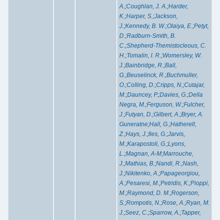
A.
;
Coughlan, J. A.
;
Harder,
K.
;
Harper, S.
;
Jackson,
J.
;
Kennedy, B. W.
;
Olaiya, E.
;
Petyt,
D.
;
Radburn-Smith, B.
C.
;
Shepherd-Themistocleous, C.
H.
;
Tomalin, I. R.
;
Womersley, W.
J.
;
Bainbridge, R.
;
Ball,
G.
;
Beuselinck, R.
;
Buchmuller,
O.
;
Colling, D.
;
Cripps, N.
;
Cutajar,
M.
;
Dauncey, P.
;
Davies, G.
;
Della
Negra, M.
;
Ferguson, W.
;
Fulcher,
J.
;
Futyan, D.
;
Gilbert, A.
;
Bryer, A.
Guneratne
;
Hall, G.
;
Hatherell,
Z.
;
Hays, J.
;
Iles, G.
;
Jarvis,
M.
;
Karapostoli, G.
;
Lyons,
L.
;
Magnan, A-M
;
Marrouche,
J.
;
Mathias, B.
;
Nandi, R.
;
Nash,
J.
;
Nikitenko, A.
;
Papageorgiou,
A.
;
Pesaresi, M.
;
Petridis, K.
;
Pioppi,
M.
;
Raymond, D. M.
;
Rogerson,
S.
;
Rompotis, N.
;
Rose, A.
;
Ryan, M.
J.
;
Seez, C.
;
Sparrow, A.
;
Tapper,