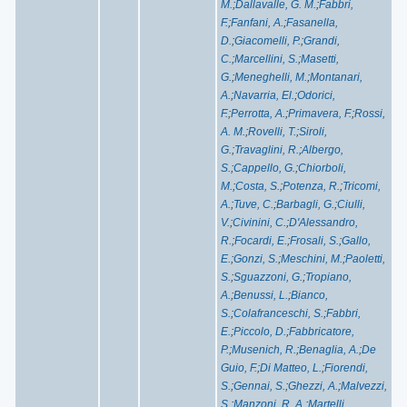
M.
;
Dallavalle, G. M.
;
Fabbri,
F.
;
Fanfani, A.
;
Fasanella,
D.
;
Giacomelli, P.
;
Grandi,
C.
;
Marcellini, S.
;
Masetti,
G.
;
Meneghelli, M.
;
Montanari,
A.
;
Navarria, El.
;
Odorici,
F.
;
Perrotta, A.
;
Primavera, F.
;
Rossi,
A. M.
;
Rovelli, T.
;
Siroli,
G.
;
Travaglini, R.
;
Albergo,
S.
;
Cappello, G.
;
Chiorboli,
M.
;
Costa, S.
;
Potenza, R.
;
Tricomi,
A.
;
Tuve, C.
;
Barbagli, G.
;
Ciulli,
V.
;
Civinini, C.
;
D'Alessandro,
R.
;
Focardi, E.
;
Frosali, S.
;
Gallo,
E.
;
Gonzi, S.
;
Meschini, M.
;
Paoletti,
S.
;
Sguazzoni, G.
;
Tropiano,
A.
;
Benussi, L.
;
Bianco,
S.
;
Colafranceschi, S.
;
Fabbri,
E.
;
Piccolo, D.
;
Fabbricatore,
P.
;
Musenich, R.
;
Benaglia, A.
;
De
Guio, F.
;
Di Matteo, L.
;
Fiorendi,
S.
;
Gennai, S.
;
Ghezzi, A.
;
Malvezzi,
S.
;
Manzoni, R. A.
;
Martelli,