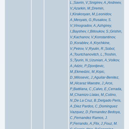
L.
;
Savrin, V.
;
Snigirev, A.
;
Andreev,
V.
;
Azarkin, M.
;
Dremin,
I.
;
Kirakosyan, M.
;
Leonidov,
A.
;
Mesyats, G.
;
Rusakov, S.
V.
;
Vinogradov, A.
;
Azhgirey,
I.
;
Bayshev, I.
;
Bitioukov, S.
;
Grishin,
V.
;
Kachanov, V.
;
Konstantinov,
D.
;
Korablev, A.
;
Krychkine,
V.
;
Petrov, V.
;
Ryutin, R.
;
Sobol,
A.
;
Tourtchanovitch, L.
;
Troshin,
S.
;
Tyurin, N.
;
Uzunian, A.
;
Volkov,
A.
;
Adzic, P.
;
Djordjevic,
M.
;
Ekmedzic, M.
;
Krpic,
D.
;
Milosevic, J.
;
Aguilar-Benitez,
M.
;
Alcaraz Maestre, J.
;
Arce,
P.
;
Battilana, C.
;
Calvo, E.
;
Cerrada,
M.
;
Chamizo Llatas, M.
;
Colino,
N.
;
De La Cruz, B.
;
Delgado Peris,
A.
;
Diez Pardos, C.
;
Dominguez
Vazquez, D.
;
Fernandez Bedoya,
C.
;
Fernandez Ramos, J.
P.
;
Ferrando, A.
;
Flix, J.
;
Fouz, M.