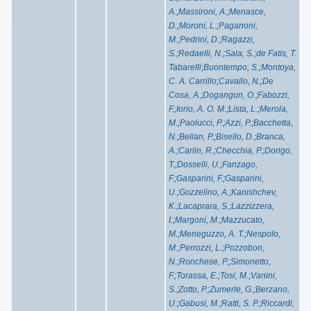
A.
;
Massironi, A.
;
Menasce,
D.
;
Moroni, L.
;
Paganoni,
M.
;
Pedrini, D.
;
Ragazzi,
S.
;
Redaelli, N.
;
Sala, S.
;
de Fatis, T.
Tabarelli
;
Buontempo, S.
;
Montoya,
C. A. Carrillo
;
Cavallo, N.
;
De
Cosa, A.
;
Dogangun, O.
;
Fabozzi,
F.
;
Iorio, A. O. M.
;
Lista, L.
;
Merola,
M.
;
Paolucci, P.
;
Azzi, P.
;
Bacchetta,
N.
;
Bellan, P.
;
Bisello, D.
;
Branca,
A.
;
Carlin, R.
;
Checchia, P.
;
Dorigo,
T.
;
Dosselli, U.
;
Fanzago,
F.
;
Gasparini, F.
;
Gasparini,
U.
;
Gozzelino, A.
;
Kanishchev,
K.
;
Lacaprara, S.
;
Lazzizzera,
I.
;
Margoni, M.
;
Mazzucato,
M.
;
Meneguzzo, A. T.
;
Nespolo,
M.
;
Perrozzi, L.
;
Pozzobon,
N.
;
Ronchese, P.
;
Simonetto,
F.
;
Torassa, E.
;
Tosi, M.
;
Vanini,
S.
;
Zotto, P.
;
Zumerle, G.
;
Berzano,
U.
;
Gabusi, M.
;
Ratti, S. P.
;
Riccardi,