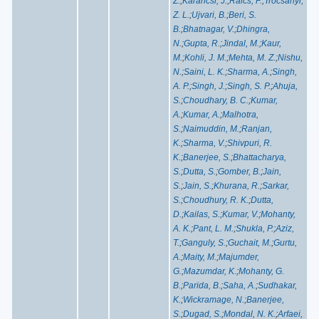
Z.
;
Karancsi, J.
;
Raics, P.
;
Trocsanyi,
Z. L.
;
Ujvari, B.
;
Beri, S.
B.
;
Bhatnagar, V.
;
Dhingra,
N.
;
Gupta, R.
;
Jindal, M.
;
Kaur,
M.
;
Kohli, J. M.
;
Mehta, M. Z.
;
Nishu,
N.
;
Saini, L. K.
;
Sharma, A.
;
Singh,
A. P.
;
Singh, J.
;
Singh, S. P.
;
Ahuja,
S.
;
Choudhary, B. C.
;
Kumar,
A.
;
Kumar, A.
;
Malhotra,
S.
;
Naimuddin, M.
;
Ranjan,
K.
;
Sharma, V.
;
Shivpuri, R.
K.
;
Banerjee, S.
;
Bhattacharya,
S.
;
Dutta, S.
;
Gomber, B.
;
Jain,
S.
;
Jain, S.
;
Khurana, R.
;
Sarkar,
S.
;
Choudhury, R. K.
;
Dutta,
D.
;
Kailas, S.
;
Kumar, V.
;
Mohanty,
A. K.
;
Pant, L. M.
;
Shukla, P.
;
Aziz,
T.
;
Ganguly, S.
;
Guchait, M.
;
Gurtu,
A.
;
Maity, M.
;
Majumder,
G.
;
Mazumdar, K.
;
Mohanty, G.
B.
;
Parida, B.
;
Saha, A.
;
Sudhakar,
K.
;
Wickramage, N.
;
Banerjee,
S.
;
Dugad, S.
;
Mondal, N. K.
;
Arfaei,