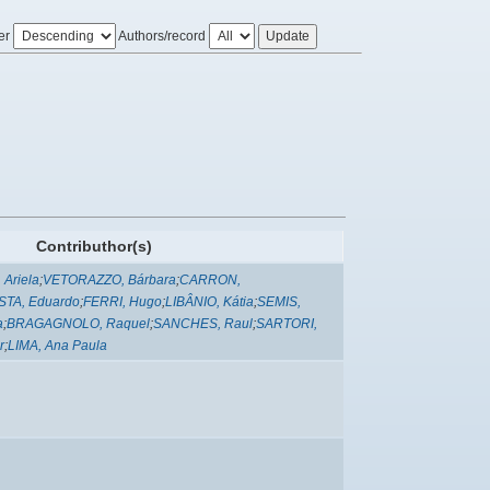
er
Authors/record
Contributhor(s)
 Ariela
;
VETORAZZO, Bárbara
;
CARRON,
STA, Eduardo
;
FERRI, Hugo
;
LIBÂNIO, Kátia
;
SEMIS,
a
;
BRAGAGNOLO, Raquel
;
SANCHES, Raul
;
SARTORI,
r
;
LIMA, Ana Paula