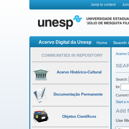
Jump to content
Jum
Acervo Digital da Unesp
Home
Search 
Acervo D
COMMUNITIES IN REPOSITORY
SEA
Acervo Histórico-Cultural
Search:
for
Documentação Permanente
Current f
Start a 
Add f
Objetos Científicos
Use fil