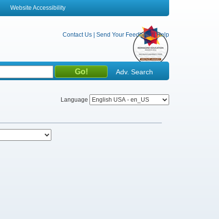
Website Accessibility
Contact Us
|
Send Your Feedback
|
Help
Adv. Search
Language