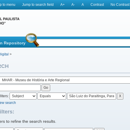
p to menu
Jump to search field
A+
A-
A
Contrast
No Contrast
in Repository
igital
>
RCH
ilters:
new search
ilters:
ters to refine the search results.