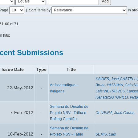
/Page
|
Sort items by
In ord
51-60 of 71.
m hits:
cent Submissions
Issue Date
Type
Title
XAIDES, José
;
CASTELLI,
Anfiteatrodique -
Bruno
;
YASHIMA, Caio
;
NI
22-May-2012
-
Imagens
Laís
;
VIEIRALVES, Lariss
Renata
;
SOTORILLI, Victo
Semana do Desafio de
7-Feb-2012
-
Projeto NSV - Trilha e
OLIVEIRA, José Carlos
Rafting Científico
Semana do Desafio de
10-Feb-2012
-
Projeto NSV - Fábio
SEMIS, Laís