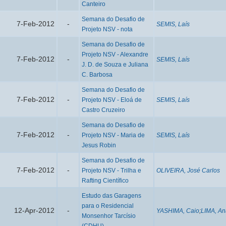
Canteiro
Semana do Desafio de
7-Feb-2012
-
SEMIS, Laís
Projeto NSV - nota
Semana do Desafio de
Projeto NSV - Alexandre
7-Feb-2012
-
SEMIS, Laís
J. D. de Souza e Juliana
C. Barbosa
Semana do Desafio de
7-Feb-2012
-
Projeto NSV - Eloá de
SEMIS, Laís
Castro Cruzeiro
Semana do Desafio de
7-Feb-2012
-
Projeto NSV - Maria de
SEMIS, Laís
Jesus Robin
Semana do Desafio de
7-Feb-2012
-
Projeto NSV - Trilha e
OLIVEIRA, José Carlos
Rafting Científico
Estudo das Garagens
para o Residencial
12-Apr-2012
-
YASHIMA, Caio
;
LIMA, An
Monsenhor Tarcísio