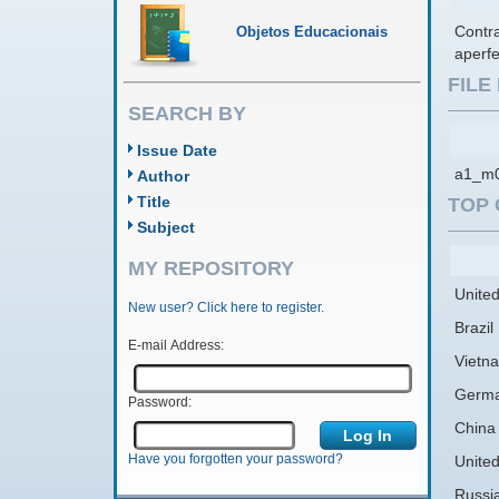
Contra
Objetos Educacionais
aperf
FIL
SEARCH BY
Issue Date
a1_m0
Author
Title
TOP 
Subject
MY REPOSITORY
United
New user? Click here to register.
Brazil
E-mail Address:
Vietn
Germ
Password:
China
Have you forgotten your password?
Unite
Russi