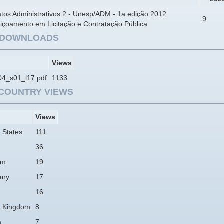
tos Administrativos 2 - Unesp/ADM - 1a edição 2012
9
eiçoamento em Licitação e Contratação Pública
E DOWNLOADS
Views
4_s01_l17.pdf
1133
COUNTRY VIEWS
Views
 States
111
36
am
19
any
17
16
d Kingdom
8
a
7