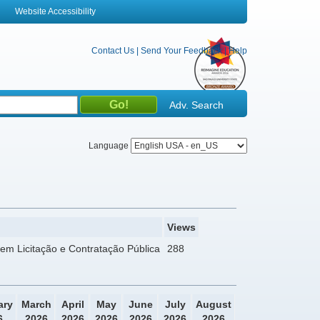
Website Accessibility
Contact Us
|
Send Your Feedback
|
Help
Adv. Search
Language
Views
em Licitação e Contratação Pública
288
ary
March
April
May
June
July
August
6
2026
2026
2026
2026
2026
2026