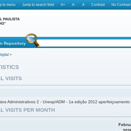
p to menu
Jump to search field
A+
A-
A
Contrast
No Contrast
in Repository
igital
>
ISTICS
L VISITS
tos Administrativos 2 - Unesp/ADM - 1a edição 2012 aperfeiçoamento 
L VISITS PER MONTH
Febru
202