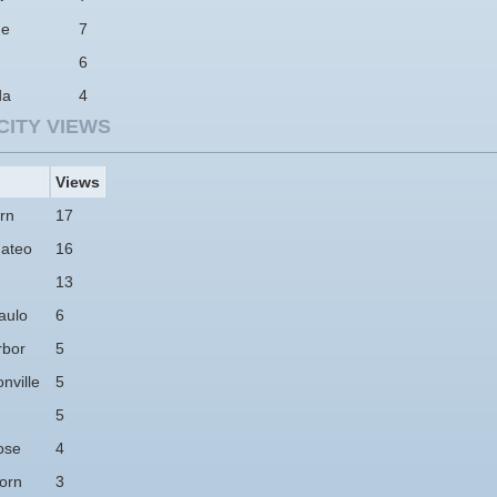
ne
7
6
da
4
CITY VIEWS
Views
rn
17
ateo
16
13
aulo
6
rbor
5
nville
5
5
ose
4
orn
3