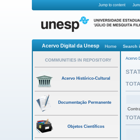
Jump to content
Jum
Acervo Digital da Unesp
Home
Search 
Acervo D
COMMUNITIES IN REPOSITORY
STAT
Acervo Histórico-Cultural
TOTA
Documentação Permanente
Contra
TOTA
Objetos Científicos