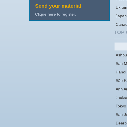
Send your material
Ukrai
Clique here to register.
Japan
Cana
TOP 
Ashbu
San M
Hanoi
São P
Ann A
Jackso
Tokyo
San J
Dearb