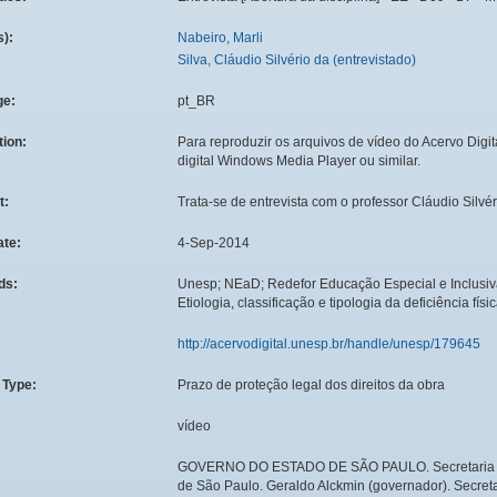
s):
Nabeiro, Marli
Silva, Cláudio Silvério da (entrevistado)
ge:
pt_BR
tion:
Para reproduzir os arquivos de vídeo do Acervo Dig
digital Windows Media Player ou similar.
t:
Trata-se de entrevista com o professor Cláudio Silvér
ate:
4-Sep-2014
ds:
Unesp; NEaD; Redefor Educação Especial e Inclusiv
Etiologia, classificação e tipologia da deficiência físi
http://acervodigital.unesp.br/handle/unesp/179645
 Type:
Prazo de proteção legal dos direitos da obra
vídeo
:
GOVERNO DO ESTADO DE SÃO PAULO. Secretaria da
de São Paulo. Geraldo Alckmin (governador). Secre