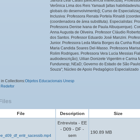
Sandra Leal Calais [deficiência intelectual]. Profess
Verônica Lima dos Reis Yamauti [altas habilidades/s
globais do desenvolvimento]); Curso de Especializ
Inclusiva: Professora Renata Portela Rinaldi (coord
(coordenadora de área substituta). Especialistas: P
Professora Denise Ivana de Paula Albuquerque). Co
Anna Augusta de Oliveira. Professor Cláudio Robert
dos Santos. Professor Eduardo José Manzini. Profes
Junior. Professora Leda Maria Borges da Cunha Rodr
Maria Candida Soares Del-Masso. Professora Marisa 
Rolim Rodrigues. Professora Vera Lucia Messias Fia
audiodescrição); Uilian Donizete Vigentim e Carina
Fundunesp; NEaD; Governo do Estado de São Paulo;
Souza"; Núcleo de Apoio Pedagógico Especializado 
in Collections:
Objetos Educacionais Unesp
 Redefor
Files
File
Description
Size
Entrevista - EE
- D09 - DF -
190.89 MB
sem
e_d09_df_entr_sacessib.mp4