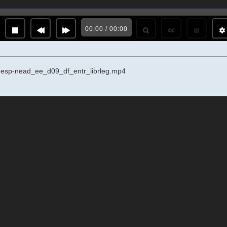
00:00 / 00:00
unesp-nead_ee_d09_df_entr_librleg.mp4
cript