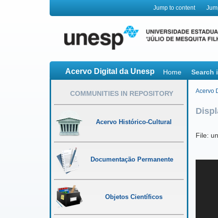
Jump to content
Jum
Acervo Digital da Unesp
Home
Search 
Acervo D
COMMUNITIES IN REPOSITORY
Displ
Acervo Histórico-Cultural
File: 
Documentação Permanente
Trans
Objetos Científicos