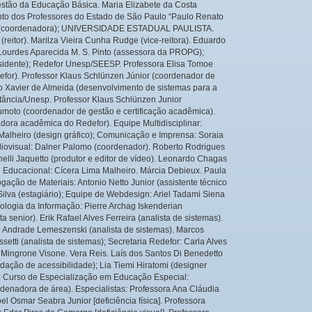
estão da Educação Básica. Maria Elizabete da Costa
to dos Professores do Estado de São Paulo “Paulo Renato
tta (coordenadora); UNIVERSIDADE ESTADUAL PAULISTA.
reitor). Marilza Vieira Cunha Rudge (vice-reitora). Eduardo
Lourdes Aparecida M. S. Pinto (assessora da PROPG);
esidente); Redefor Unesp/SEESP. Professora Elisa Tomoe
or). Professor Klaus Schlünzen Júnior (coordenador de
do Xavier de Almeida (desenvolvimento de sistemas para a
ância/Unesp. Professor Klaus Schlünzen Junior
umoto (coordenador de gestão e certificação acadêmica).
ora acadêmica do Redefor). Equipe Multidisciplinar:
alheiro (design gráfico); Comunicação e Imprensa: Soraia
diovisual: Dalner Palomo (coordenador). Roberto Rodrigues
nelli Jaquetto (produtor e editor de vídeo). Leonardo Chagas
gn Educacional: Cícera Lima Malheiro. Márcia Debieux. Paula
ogação de Materiais: Antonio Netto Junior (assistente técnico
 Silva (estagiário); Equipe de Webdesign: Ariel Tadami Siena
ologia da Informação: Pierre Archag Iskenderian
a senior). Erik Rafael Alves Ferreira (analista de sistemas).
e Andrade Lemeszenski (analista de sistemas). Marcos
setti (analista de sistemas); Secretaria Redefor: Carla Alves
 Mingrone Visone. Vera Reis. Laís dos Santos Di Benedetto
idação de acessibilidade); Lia Tiemi Hiratomi (designer
va: Curso de Especialização em Educação Especial:
rdenadora de área). Especialistas: Professora Ana Cláudia
oel Osmar Seabra Junior [deficiência física]. Professora