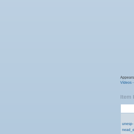
Appears 
Vídeos -
Item 
unesp-
nead_e