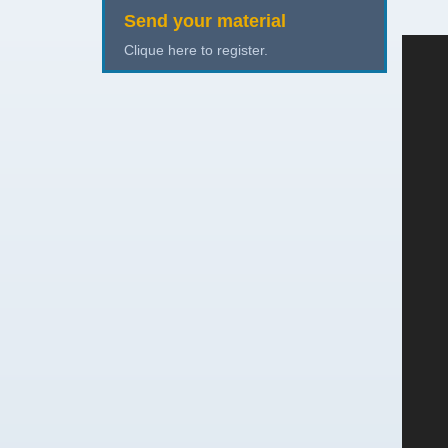
Send your material
Clique here to register.
Trans