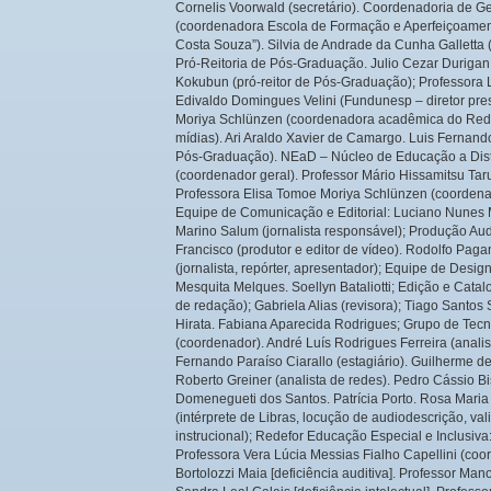
Cornelis Voorwald (secretário). Coordenadoria de G
(coordenadora Escola de Formação e Aperfeiçoamen
Costa Souza”). Silvia de Andrade da Cunha Galle
Pró-Reitoria de Pós-Graduação. Julio Cezar Durigan (
Kokubun (pró-reitor de Pós-Graduação); Professora 
Edivaldo Domingues Velini (Fundunesp – diretor pr
Moriya Schlünzen (coordenadora acadêmica do Redef
mídias). Ari Araldo Xavier de Camargo. Luis Fernan
Pós-Graduação). NEaD – Núcleo de Educação a Dist
(coordenador geral). Professor Mário Hissamitsu Tar
Professora Elisa Tomoe Moriya Schlünzen (coordenad
Equipe de Comunicação e Editorial: Luciano Nunes M
Marino Salum (jornalista responsável); Produção Au
Francisco (produtor e editor de vídeo). Rodolfo Paga
(jornalista, repórter, apresentador); Equipe de Desi
Mesquita Melques. Soellyn Bataliotti; Edição e Catal
de redação); Gabriela Alias (revisora); Tiago Santos
Hirata. Fabiana Aparecida Rodrigues; Grupo de Tecn
(coordenador). André Luís Rodrigues Ferreira (analist
Fernando Paraíso Ciarallo (estagiário). Guilherme d
Roberto Greiner (analista de redes). Pedro Cássio Bis
Domenegueti dos Santos. Patrícia Porto. Rosa Maria
(intérprete de Libras, locução de audiodescrição, val
instrucional); Redefor Educação Especial e Inclusi
Professora Vera Lúcia Messias Fialho Capellini (coo
Bortolozzi Maia [deficiência auditiva]. Professor Man