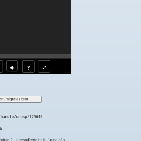
Font Color
Size
/handle/unesp/179645
ca
Módulo 2 - Unesp/Redefor II - 1a edição