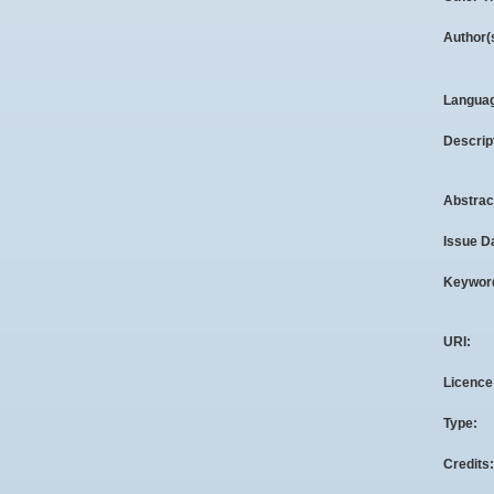
Author(
Langua
Descrip
Abstrac
Issue D
Keywor
URI:
Licence
Type:
Credits