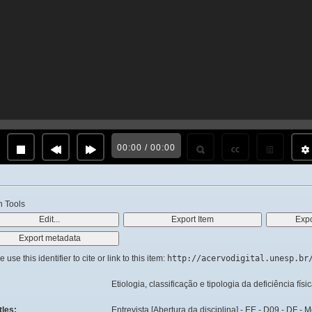
00:00 / 00:00
 Tools
 use this identifier to cite or link to this item:
http://acervodigital.unesp.br
Etiologia, classificação e tipologia da deficiência físi
tles:
Entrevista [Abertura da disciplina] - EE - D09 - DF - 