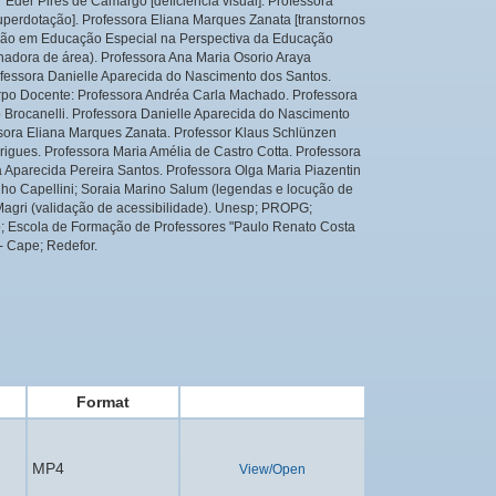
or Eder Pires de Camargo [deficiência visual]. Professora
uperdotação]. Professora Eliana Marques Zanata [transtornos
ação em Educação Especial na Perspectiva da Educação
enadora de área). Professora Ana Maria Osorio Araya
rofessora Danielle Aparecida do Nascimento dos Santos.
rpo Docente: Professora Andréa Carla Machado. Professora
o Brocanelli. Professora Danielle Aparecida do Nascimento
sora Eliana Marques Zanata. Professor Klaus Schlünzen
igues. Professora Maria Amélia de Castro Cotta. Professora
Aparecida Pereira Santos. Professora Olga Maria Piazentin
lho Capellini; Soraia Marino Salum (legendas e locução de
 Magri (validação de acessibilidade). Unesp; PROPG;
 Escola de Formação de Professores "Paulo Renato Costa
- Cape; Redefor.
Format
MP4
View/Open