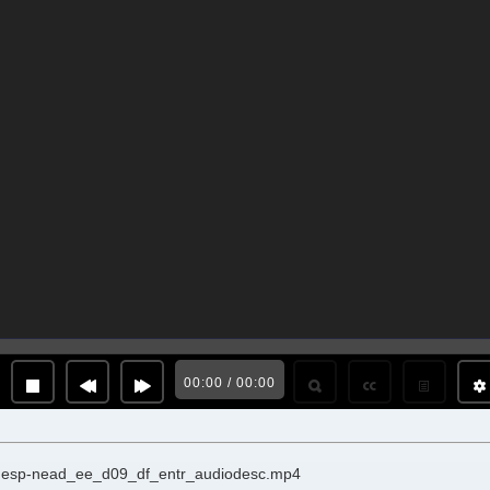
00:00 / 00:00
unesp-nead_ee_d09_df_entr_audiodesc.mp4