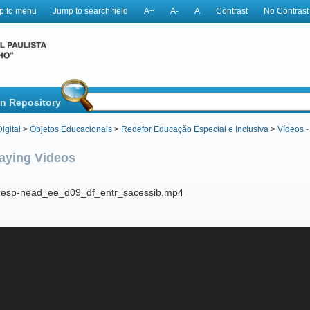
p to menu
Jump to search field
A+
A-
A
Contrast
No Contrast
in Repository
igital
>
Objetos Educacionais
>
Redefor Educação Especial e Inclusiva
>
Vídeos -
aying Videos
unesp-nead_ee_d09_df_entr_sacessib.mp4
cript