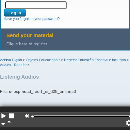
Have you forgotten your password?
Send your material
Clique here to register.
Acervo Digital
>
Objetos Educacionais
>
Redefor Educação Especial e Inclusiva
>
Áudios - Redefor
>
Listenig Audios
File: unesp-nead_reei1_ei_d08_entr.mp3