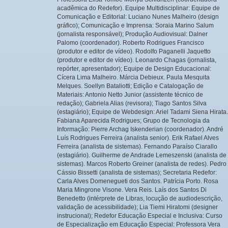
acadêmica do Redefor). Equipe Multidisciplinar: Equipe de
Comunicação e Editorial: Luciano Nunes Malheiro (design
gráfico); Comunicação e Imprensa: Soraia Marino Salum
(jornalista responsável); Produção Audiovisual: Dalner
Palomo (coordenador). Roberto Rodrigues Francisco
(produtor e editor de vídeo). Rodolfo Paganelli Jaquetto
(produtor e editor de vídeo). Leonardo Chagas (jornalista,
repórter, apresentador); Equipe de Design Educacional:
Cícera Lima Malheiro. Márcia Debieux. Paula Mesquita
Melques. Soellyn Bataliotti; Edição e Catalogação de
Materiais: Antonio Netto Junior (assistente técnico de
redação); Gabriela Alias (revisora); Tiago Santos Silva
(estagiário); Equipe de Webdesign: Ariel Tadami Siena Hirata.
Fabiana Aparecida Rodrigues; Grupo de Tecnologia da
Informação: Pierre Archag Iskenderian (coordenador). André
Luís Rodrigues Ferreira (analista senior). Erik Rafael Alves
Ferreira (analista de sistemas). Fernando Paraíso Ciarallo
(estagiário). Guilherme de Andrade Lemeszenski (analista de
sistemas). Marcos Roberto Greiner (analista de redes). Pedro
Cássio Bissetti (analista de sistemas); Secretaria Redefor:
Carla Alves Domenegueti dos Santos. Patrícia Porto. Rosa
Maria Mingrone Visone. Vera Reis. Laís dos Santos Di
Benedetto (intérprete de Libras, locução de audiodescrição,
validação de acessibilidade); Lia Tiemi Hiratomi (designer
instrucional); Redefor Educação Especial e Inclusiva: Curso
de Especialização em Educação Especial: Professora Vera