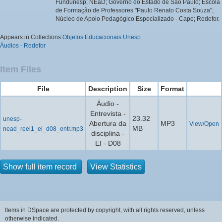
Fundunesp; NEaD; Governo do Estado de São Paulo; Escola
de Formação de Professores "Paulo Renato Costa Souza";
Núcleo de Apoio Pedagógico Especializado - Cape; Redefor.
Appears in Collections:
Objetos Educacionais Unesp
Áudios - Redefor
Item Files
File
Description
Size
Format
Áudio -
Entrevista -
23.32
unesp-
Abertura da
MP3
View/Open
MB
nead_reei1_ei_d08_entr.mp3
disciplina -
EI - D08
Show full item record
View Statistics
Items in DSpace are protected by copyright, with all rights reserved, unless
otherwise indicated.