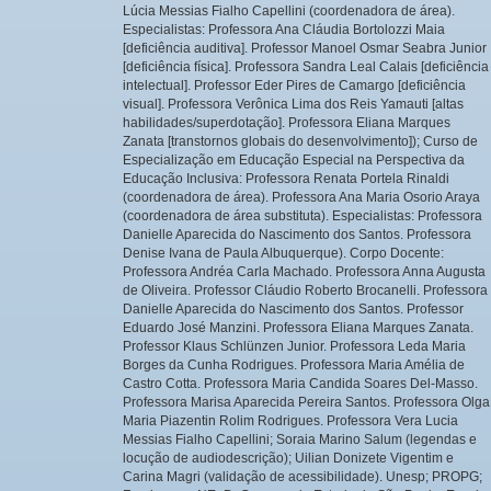
Lúcia Messias Fialho Capellini (coordenadora de área).
Especialistas: Professora Ana Cláudia Bortolozzi Maia
[deficiência auditiva]. Professor Manoel Osmar Seabra Junior
[deficiência física]. Professora Sandra Leal Calais [deficiência
intelectual]. Professor Eder Pires de Camargo [deficiência
visual]. Professora Verônica Lima dos Reis Yamauti [altas
habilidades/superdotação]. Professora Eliana Marques
Zanata [transtornos globais do desenvolvimento]); Curso de
Especialização em Educação Especial na Perspectiva da
Educação Inclusiva: Professora Renata Portela Rinaldi
(coordenadora de área). Professora Ana Maria Osorio Araya
(coordenadora de área substituta). Especialistas: Professora
Danielle Aparecida do Nascimento dos Santos. Professora
Denise Ivana de Paula Albuquerque). Corpo Docente:
Professora Andréa Carla Machado. Professora Anna Augusta
de Oliveira. Professor Cláudio Roberto Brocanelli. Professora
Danielle Aparecida do Nascimento dos Santos. Professor
Eduardo José Manzini. Professora Eliana Marques Zanata.
Professor Klaus Schlünzen Junior. Professora Leda Maria
Borges da Cunha Rodrigues. Professora Maria Amélia de
Castro Cotta. Professora Maria Candida Soares Del-Masso.
Professora Marisa Aparecida Pereira Santos. Professora Olga
Maria Piazentin Rolim Rodrigues. Professora Vera Lucia
Messias Fialho Capellini; Soraia Marino Salum (legendas e
locução de audiodescrição); Uilian Donizete Vigentim e
Carina Magri (validação de acessibilidade). Unesp; PROPG;