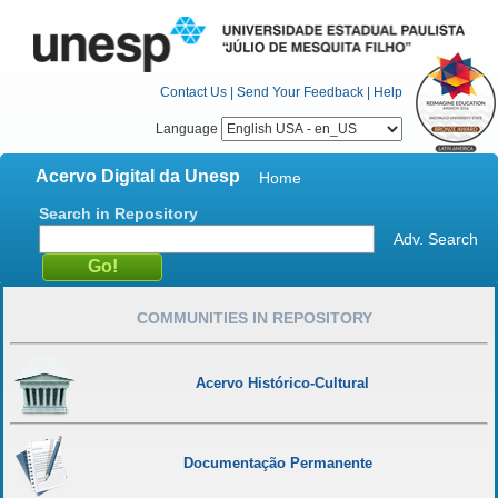
Contact Us
|
Send Your Feedback
|
Help
Language
Acervo Digital da Unesp
Home
Search in Repository
Adv. Search
COMMUNITIES IN REPOSITORY
Acervo Histórico-Cultural
Documentação Permanente