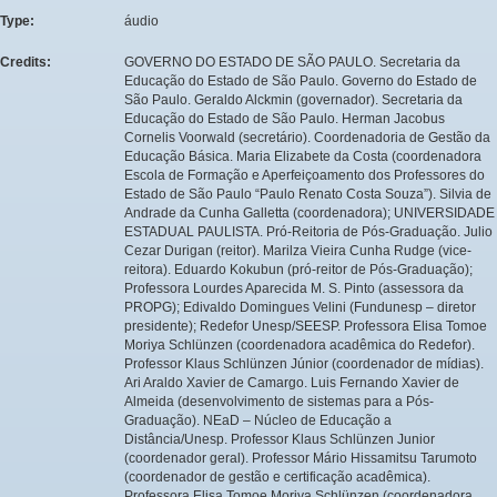
Type:
áudio
Credits:
GOVERNO DO ESTADO DE SÃO PAULO. Secretaria da
Educação do Estado de São Paulo. Governo do Estado de
São Paulo. Geraldo Alckmin (governador). Secretaria da
Educação do Estado de São Paulo. Herman Jacobus
Cornelis Voorwald (secretário). Coordenadoria de Gestão da
Educação Básica. Maria Elizabete da Costa (coordenadora
Escola de Formação e Aperfeiçoamento dos Professores do
Estado de São Paulo “Paulo Renato Costa Souza”). Silvia de
Andrade da Cunha Galletta (coordenadora); UNIVERSIDADE
ESTADUAL PAULISTA. Pró-Reitoria de Pós-Graduação. Julio
Cezar Durigan (reitor). Marilza Vieira Cunha Rudge (vice-
reitora). Eduardo Kokubun (pró-reitor de Pós-Graduação);
Professora Lourdes Aparecida M. S. Pinto (assessora da
PROPG); Edivaldo Domingues Velini (Fundunesp – diretor
presidente); Redefor Unesp/SEESP. Professora Elisa Tomoe
Moriya Schlünzen (coordenadora acadêmica do Redefor).
Professor Klaus Schlünzen Júnior (coordenador de mídias).
Ari Araldo Xavier de Camargo. Luis Fernando Xavier de
Almeida (desenvolvimento de sistemas para a Pós-
Graduação). NEaD – Núcleo de Educação a
Distância/Unesp. Professor Klaus Schlünzen Junior
(coordenador geral). Professor Mário Hissamitsu Tarumoto
(coordenador de gestão e certificação acadêmica).
Professora Elisa Tomoe Moriya Schlünzen (coordenadora