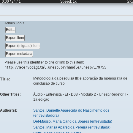
0:00
/ 24:41
Speed: 1x
Sto
Admin Tools
Please use this identifier to cite or link to this item:
http://acervodigital.unesp.br/handle/unesp/179755
Metodologia da pesquisa III: elaboração da monografia de
Title:
conclusão de curso
Other Titles:
Áudio - Entrevista - EI - D08 - Módulo 2 - Unesp/Redefor II -
1a edição
Author(s):
Santos, Danielle Aparecida do Nascimento dos
(entrevistadora)
Del-Masso, Maria Cândida Soares (entrevistada)
Santos, Marisa Aparecida Pereira (entrevistada)