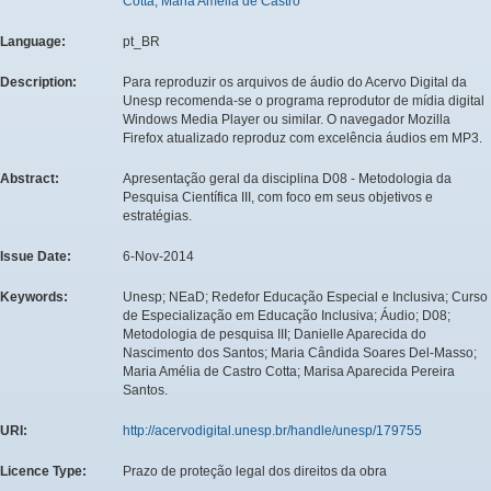
Cotta, Maria Amélia de Castro
Language:
pt_BR
Description:
Para reproduzir os arquivos de áudio do Acervo Digital da
Unesp recomenda-se o programa reprodutor de mídia digital
Windows Media Player ou similar. O navegador Mozilla
Firefox atualizado reproduz com excelência áudios em MP3.
Abstract:
Apresentação geral da disciplina D08 - Metodologia da
Pesquisa Científica III, com foco em seus objetivos e
estratégias.
Issue Date:
6-Nov-2014
Keywords:
Unesp; NEaD; Redefor Educação Especial e Inclusiva; Curso
de Especialização em Educação Inclusiva; Áudio; D08;
Metodologia de pesquisa III; Danielle Aparecida do
Nascimento dos Santos; Maria Cândida Soares Del-Masso;
Maria Amélia de Castro Cotta; Marisa Aparecida Pereira
Santos.
URI:
http://acervodigital.unesp.br/handle/unesp/179755
Licence Type:
Prazo de proteção legal dos direitos da obra