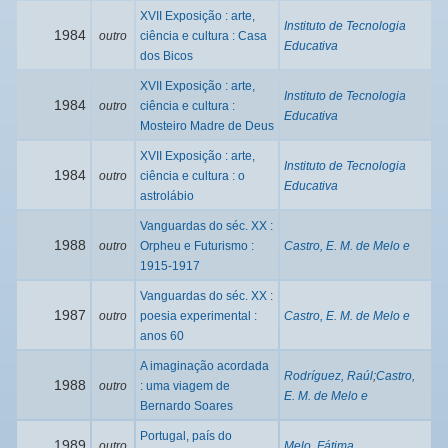
XVII Exposição : arte,
Instituto de Tecnologia
1984
outro
ciência e cultura : Casa
Educativa
dos Bicos
XVII Exposição : arte,
Instituto de Tecnologia
1984
outro
ciência e cultura :
Educativa
Mosteiro Madre de Deus
XVII Exposição : arte,
Instituto de Tecnologia
1984
outro
ciência e cultura : o
Educativa
astrolábio
Vanguardas do séc. XX :
1988
outro
Orpheu e Futurismo :
Castro, E. M. de Melo e
1915-1917
Vanguardas do séc. XX :
1987
outro
poesia experimental :
Castro, E. M. de Melo e
anos 60
A imaginação acordada
Rodríguez, Raúl
;
Castro,
1988
outro
: uma viagem de
E. M. de Melo e
Bernardo Soares
Portugal, país do
1989
outro
Melo, Fátima