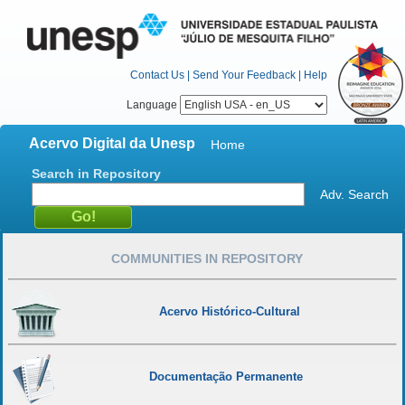
Contact Us
|
Send Your Feedback
|
Help
Language
Acervo Digital da Unesp
Home
Search in Repository
Adv. Search
COMMUNITIES IN REPOSITORY
Acervo Histórico-Cultural
Documentação Permanente