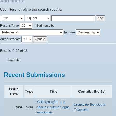
Add filters:
Use filters to refine the search results.
Results/Page
|
Sort items by
In order
Authors/record
Results 11-20 of 43.
Item hits:
Recent Submissions
Issue
Type
Title
Contributhor(s)
Date
XVII Exposição : arte,
Instituto de Tecnologia
1984
outro
ciência e cultura : jogos
Educativa
tradicionais