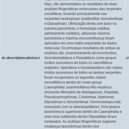
Aqui, são apresentados os resultados de duas
análises filogenéticas moleculares das serpentes
cenofídeas, focando principalmente nas
serpentes neotropicais (subfamílias Xenodontinae
e Dipsadinae). Otimização direta com base na
máxima parcimônia, e homologia estática
(alinhamento múltiplo), utilizando máxima
parcimônia e máxima verossimilhança foram
aplicados em uma matriz expandida de dados
molecular. Os principais resultados de ambas as
análises são: posicionamento de Acrochordus,
dc.description.abstract
Xenodermatideos e Pareatideos como grupos
pt
irmãos sucessivos de todos os caenofídeos
restantes; viperídeos e homalopsideos são clados
irmãos sucessivos de todos as demias serpentes,
foram recuperados os seguintes clados
monofiléticos dentro do crown-group
Caenophidia: psammofídeos Afro-Asiaticos
(incluindo Mimophis de Madagascar), Elapidae,
Pseudoxyrhophiinae, Colubrinae, Natricinae,
Dipsadinae e Xenodontinae. Homoroselaps está
associada com os atractaspidídeos. Dois grupos
taxonômicos superiores dentro de Caenophidia e
uma nova subfamília dentro Dipsadidae foram
nomeados. As análises filogenéticas sugerem
mudanças taxonômicas dentro dos