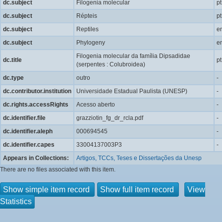
dc.subject
Filogenia molecular
pt
dc.subject
Répteis
pt
dc.subject
Reptiles
e
dc.subject
Phylogeny
e
Filogenia molecular da família Dipsadidae
dc.title
pt
(serpentes : Colubroidea)
dc.type
outro
-
dc.contributor.institution
Universidade Estadual Paulista (UNESP)
-
dc.rights.accessRights
Acesso aberto
-
dc.identifier.file
grazziotin_fg_dr_rcla.pdf
-
dc.identifier.aleph
000694545
-
dc.identifier.capes
33004137003P3
-
Appears in Collections:
Artigos, TCCs, Teses e Dissertações da Unesp
There are no files associated with this item.
Show simple item record
Show full item record
View
Statistics