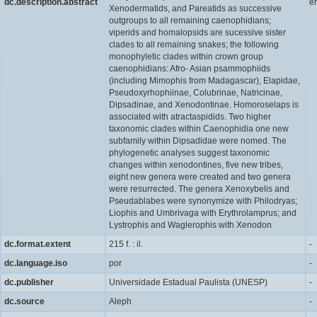
dc.description.abstract
e
Xenodermatids, and Pareatids as successive
outgroups to all remaining caenophidians;
viperids and homalopsids are sucessive sister
clades to all remaining snakes; the following
monophyletic clades within crown group
caenophidians: Afro- Asian psammophiids
(including Mimophis from Madagascar), Elapidae,
Pseudoxyrhophiinae, Colubrinae, Natricinae,
Dipsadinae, and Xenodontinae. Homoroselaps is
associated with atractaspidids. Two higher
taxonomic clades within Caenophidia one new
subfamily within Dipsadidae were nomed. The
phylogenetic analyses suggest taxonomic
changes within xenodontines, five new tribes,
eight new genera were created and two genera
were resurrected. The genera Xenoxybelis and
Pseudablabes were synonymize with Philodryas;
Liophis and Umbrivaga with Erythrolamprus; and
Lystrophis and Waglerophis with Xenodon
dc.format.extent
215 f. : il.
-
dc.language.iso
por
-
dc.publisher
Universidade Estadual Paulista (UNESP)
-
dc.source
Aleph
-