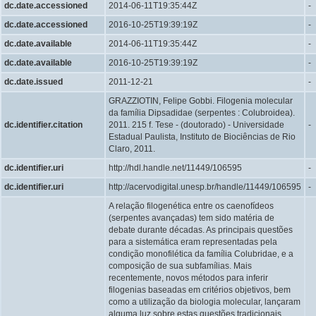
dc.date.accessioned
2014-06-11T19:35:44Z
-
dc.date.accessioned
2016-10-25T19:39:19Z
-
dc.date.available
2014-06-11T19:35:44Z
-
dc.date.available
2016-10-25T19:39:19Z
-
dc.date.issued
2011-12-21
-
GRAZZIOTIN, Felipe Gobbi. Filogenia molecular
da família Dipsadidae (serpentes : Colubroidea).
dc.identifier.citation
2011. 215 f. Tese - (doutorado) - Universidade
-
Estadual Paulista, Instituto de Biociências de Rio
Claro, 2011.
dc.identifier.uri
http://hdl.handle.net/11449/106595
-
dc.identifier.uri
http://acervodigital.unesp.br/handle/11449/106595
-
A relação filogenética entre os caenofídeos
(serpentes avançadas) tem sido matéria de
debate durante décadas. As principais questões
para a sistemática eram representadas pela
condição monofilética da família Colubridae, e a
composição de sua subfamílias. Mais
recentemente, novos métodos para inferir
filogenias baseadas em critérios objetivos, bem
como a utilização da biologia molecular, lançaram
alguma luz sobre estas questões tradicionais.