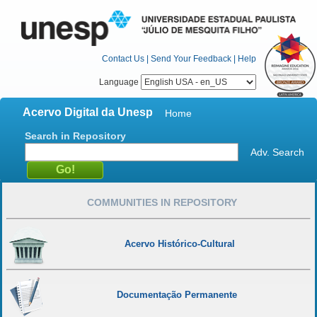
Contact Us
|
Send Your Feedback
|
Help
Language
Acervo Digital da Unesp
Home
Search in Repository
Adv. Search
COMMUNITIES IN REPOSITORY
Acervo Histórico-Cultural
Documentação Permanente