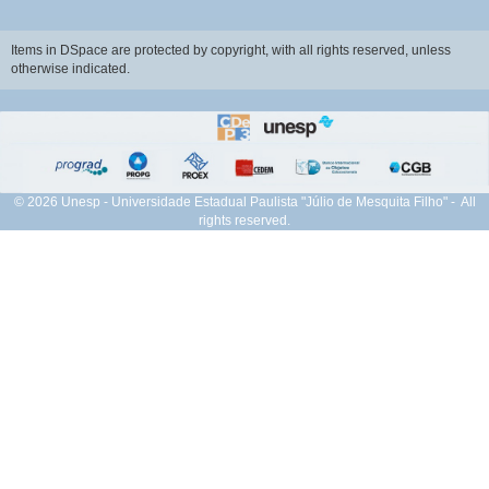
Items in DSpace are protected by copyright, with all rights reserved, unless
otherwise indicated.
© 2026 Unesp - Universidade Estadual Paulista "Júlio de Mesquita Filho" - All
rights reserved.