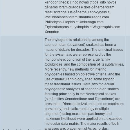
xenodontíneos; cinco novas tribos, oito novos
gêneros foram criados e dois gêneros foram
ressuscitados. Os gêneros Xenoxybelis e
Pseudablabes foram sinonimizados com
Philodryas; Liophis e Umbrivaga com
Erythrolamprus e Lystrophis e Waglerophis com
Xenodon
The phylogenetic relationship among the
caenophidian (advanced) snakes has been a
matter of debate for decades. The principal issues
for the systematic were represented by the
monophyletic condition of the large family
Colubridae, and the composition of its subfamilies.
More recently, new methods for infering
phylogenies based on objective criteria, and the
use of molecular biology, shed some light on
these traditional issues. Here, two molecular
phylogenetic analyses of caenophidian snakes
focusing principally in the Neotropical snakes
(subfamilies Xenodontinae and Dipsadinae) are
presented. Direct optimization based on maximum
parsimony, and static homology (multiple
alignment) using maximum parsimony and
maximum likelihood were applied on a expanded
molecular data matrix. The major results of both
analyses are: placement of Acrochordus,