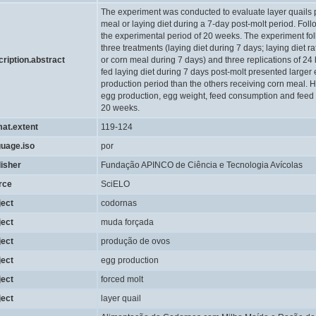
The experiment was conducted to evaluate layer quails p
meal or laying diet during a 7-day post-molt period. Follo
the experimental period of 20 weeks. The experiment fo
three treatments (laying diet during 7 days; laying diet 
cription.abstract
or corn meal during 7 days) and three replications of 24
fed laying diet during 7 days post-molt presented larger 
production period than the others receiving corn meal. 
egg production, egg weight, feed consumption and feed 
20 weeks.
mat.extent
119-124
guage.iso
por
lisher
Fundação APINCO de Ciência e Tecnologia Avícolas
rce
SciELO
ject
codornas
ject
muda forçada
ject
produção de ovos
ject
egg production
ject
forced molt
ject
layer quail