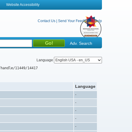
Website Accessibility
Contact Us
|
Send Your Feedback
|
Help
Adv. Search
Language
/handle/11449/14417
Language
-
-
-
-
-