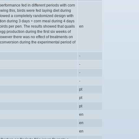
erformance fed in different periods with corn
wing this, birds were fed laying diet during
llowed a completely randomized design with
ration during 3 days + corn meal during 4 days
 birds per pen. The results showed that quails
en
egg production during the first six weeks of
However there was no effect of treatments on
conversion during the experimental period of
-
-
-
-
pt
pt
pt
en
en
en