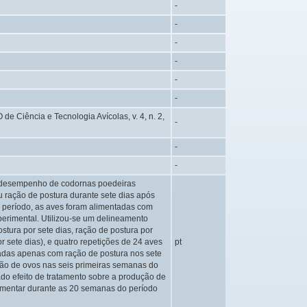
-
-
-
-
-
-
de Ciência e Tecnologia Avícolas, v. 4, n. 2,
-
-
-
 o desempenho de codornas poedeiras
u ração de postura durante sete dias após
e período, as aves foram alimentadas com
erimental. Utilizou-se um delineamento
stura por sete dias, ração de postura por
r sete dias), e quatro repetições de 24 aves
pt
tadas apenas com ração de postura nos sete
ção de ovos nas seis primeiras semanas do
do efeito de tratamento sobre a produção de
imentar durante as 20 semanas do período