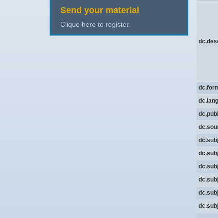
Send your material
Clique here to register.
dc.des
dc.for
dc.lan
dc.pub
dc.sou
dc.sub
dc.sub
dc.sub
dc.sub
dc.sub
dc.sub