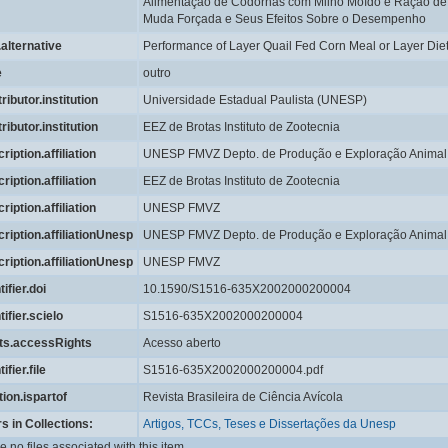
Alimentação de Codornas com Milho Moído e Ração de 
Muda Forçada e Seus Efeitos Sobre o Desempenho
e.alternative
Performance of Layer Quail Fed Corn Meal or Layer Diet
e
outro
ributor.institution
Universidade Estadual Paulista (UNESP)
ributor.institution
EEZ de Brotas Instituto de Zootecnia
ription.affiliation
UNESP FMVZ Depto. de Produção e Exploração Animal
ription.affiliation
EEZ de Brotas Instituto de Zootecnia
ription.affiliation
UNESP FMVZ
ription.affiliationUnesp
UNESP FMVZ Depto. de Produção e Exploração Animal
ription.affiliationUnesp
UNESP FMVZ
tifier.doi
10.1590/S1516-635X2002000200004
tifier.scielo
S1516-635X2002000200004
hts.accessRights
Acesso aberto
ifier.file
S1516-635X2002000200004.pdf
tion.ispartof
Revista Brasileira de Ciência Avícola
s in Collections:
Artigos, TCCs, Teses e Dissertações da Unesp
e no files associated with this item.