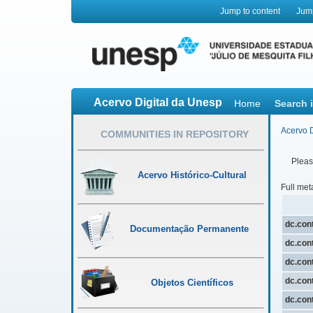
Jump to content
Jum
Acervo Digital da Unesp
Home
Search 
Acervo D
COMMUNITIES IN REPOSITORY
Please
Acervo Histórico-Cultural
Full met
dc.cont
Documentação Permanente
dc.cont
dc.cont
dc.cont
Objetos Científicos
dc.cont