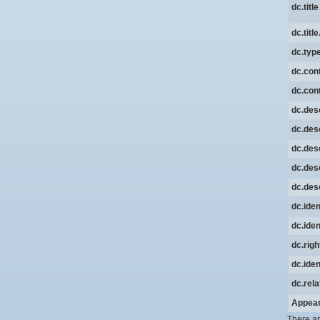
dc.title
dc.titl
dc.typ
dc.cont
dc.cont
dc.desc
dc.desc
dc.desc
dc.desc
dc.desc
dc.iden
dc.iden
dc.rig
dc.ident
dc.rela
Appear
There ar