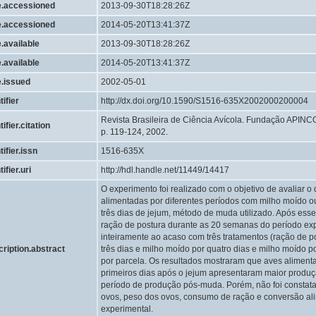
e.accessioned
2013-09-30T18:28:26Z
e.accessioned
2014-05-20T13:41:37Z
.available
2013-09-30T18:28:26Z
.available
2014-05-20T13:41:37Z
e.issued
2002-05-01
tifier
http://dx.doi.org/10.1590/S1516-635X2002000200004
Revista Brasileira de Ciência Avícola. Fundação APINCO 
tifier.citation
p. 119-124, 2002.
tifier.issn
1516-635X
ifier.uri
http://hdl.handle.net/11449/14417
O experimento foi realizado com o objetivo de avaliar
alimentadas por diferentes períodos com milho moído o
três dias de jejum, método de muda utilizado. Após ess
ração de postura durante as 20 semanas do período exp
inteiramente ao acaso com três tratamentos (ração de po
cription.abstract
três dias e milho moído por quatro dias e milho moído po
por parcela. Os resultados mostraram que aves alimen
primeiros dias após o jejum apresentaram maior produ
período de produção pós-muda. Porém, não foi constata
ovos, peso dos ovos, consumo de ração e conversão al
experimental.