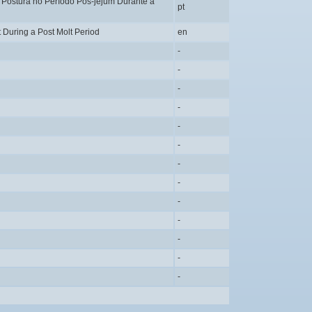
Postura no Período Pós-jejum Durante a
pt
 During a Post Molt Period
en
-
-
-
-
-
-
-
-
-
-
-
-
-