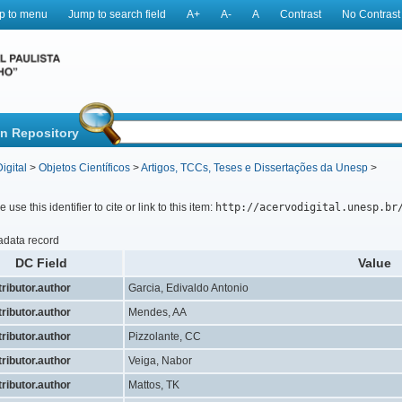
p to menu
Jump to search field
A+
A-
A
Contrast
No Contrast
in Repository
igital
>
Objetos Científicos
>
Artigos, TCCs, Teses e Dissertações da Unesp
>
 use this identifier to cite or link to this item:
http://acervodigital.unesp.br
adata record
DC Field
Value
ributor.author
Garcia, Edivaldo Antonio
ributor.author
Mendes, AA
ributor.author
Pizzolante, CC
ributor.author
Veiga, Nabor
ributor.author
Mattos, TK