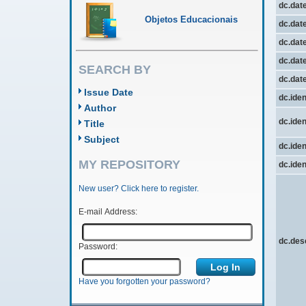
dc.dat
Objetos Educacionais
dc.dat
dc.date
dc.date
SEARCH BY
dc.dat
Issue Date
dc.iden
Author
dc.iden
Title
Subject
dc.iden
MY REPOSITORY
dc.ident
New user? Click here to register.
E-mail Address:
dc.des
Password:
Have you forgotten your password?